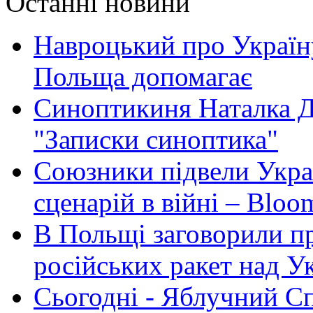
Останні новини
Навроцький про Україну
Польща допомагає
Синоптикиня Наталка Д
"Записки синоптика"
Союзники підвели Укра
сценарій в війні – Bloo
В Польщі заговорили п
російських ракет над У
Сьогодні - Яблучний Спа