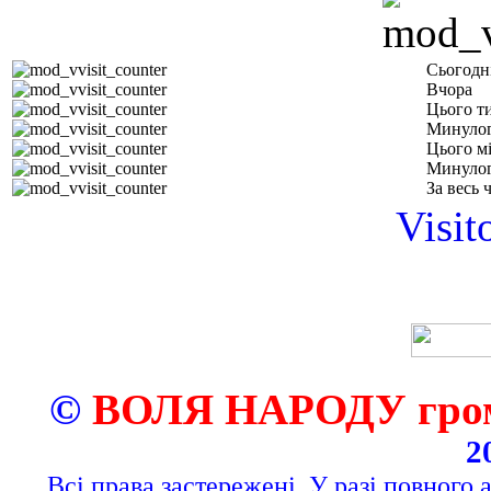
Сьогодн
Вчора
Цього т
Минулог
Цього м
Минулог
За весь 
Visit
©
ВОЛЯ НАРОДУ грома
2
Всі права застережені. У разі повного 