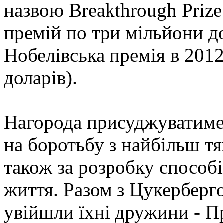
назвою Breakthrough Prize
премій по три мільйони до
Нобелівська премія в 2012
доларів).
Нагорода присуджуватимет
на боротьбу з найбільш т
також за розробку способ
життя. Разом з Цукерберго
увійшли їхні дружини - П