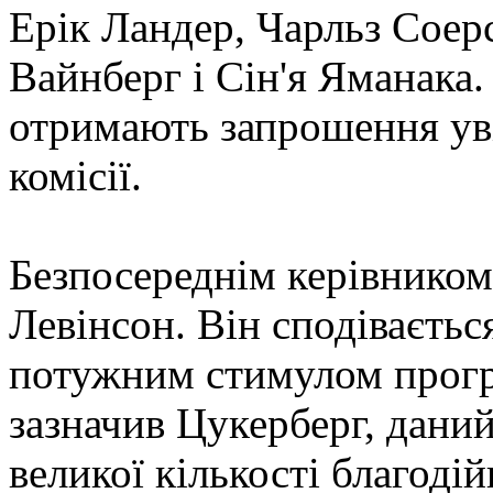
Ерік Ландер, Чарльз Соер
Вайнберг і Сін'я Яманака.
отримають запрошення уві
комісії.
Безпосереднім керівником
Левінсон. Він сподіваєтьс
потужним стимулом прогр
зазначив Цукерберг, дани
великої кількості благодій