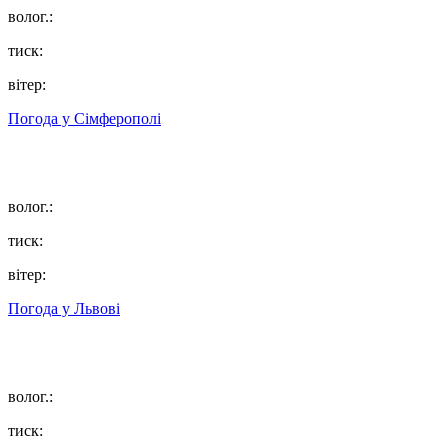
волог.:
тиск:
вітер:
Погода у
Сімферополі
волог.:
тиск:
вітер:
Погода у
Львові
волог.:
тиск: