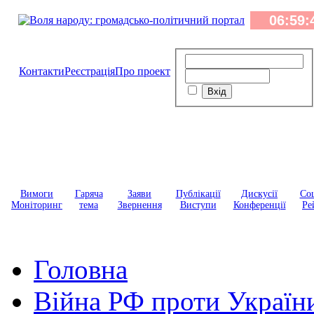
Контакти
Реєстрація
Про проект
Вимоги
Гаряча
Заяви
Публікації
Дискусії
Соц
Моніторинг
тема
Звернення
Виступи
Конференції
Ре
Головна
Війна РФ проти Україн