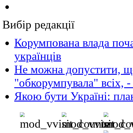
Вибір редакції
Корумпована влада поча
українців
Не можна допустити, що
"обкорумпувала" всіх, 
Якою бути Україні: пла