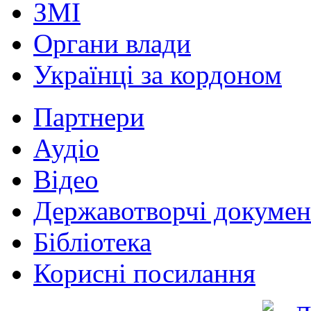
ЗМІ
Органи влади
Українці за кордоном
Партнери
Аудіо
Відео
Державотворчі докумен
Бібліотека
Корисні посилання