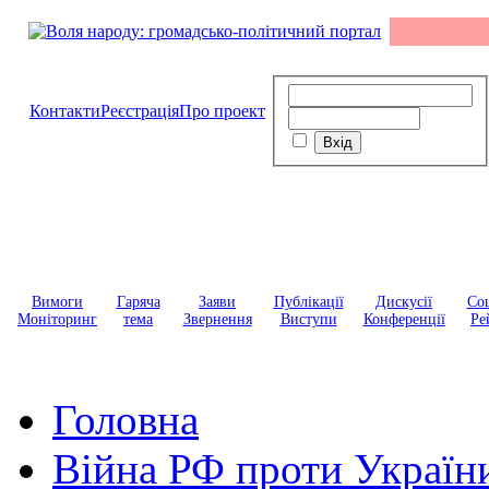
Контакти
Реєстрація
Про проект
Вимоги
Гаряча
Заяви
Публікації
Дискусії
Соц
Моніторинг
тема
Звернення
Виступи
Конференції
Ре
Головна
Війна РФ проти Україн