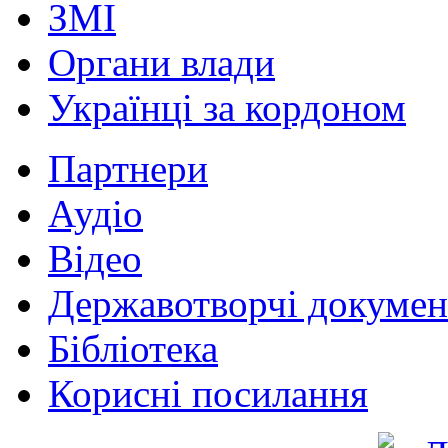
ЗМІ
Органи влади
Українці за кордоном
Партнери
Аудіо
Відео
Державотворчі докумен
Бібліотека
Корисні посилання