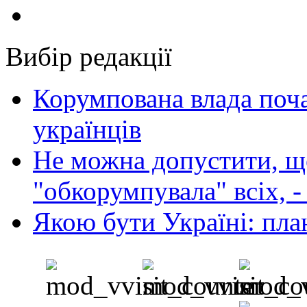
Вибір редакції
Корумпована влада поча
українців
Не можна допустити, що
"обкорумпувала" всіх, 
Якою бути Україні: пла