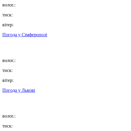
волог.:
тиск:
вітер:
Погода у
Сімферополі
волог.:
тиск:
вітер:
Погода у
Львові
волог.:
тиск: