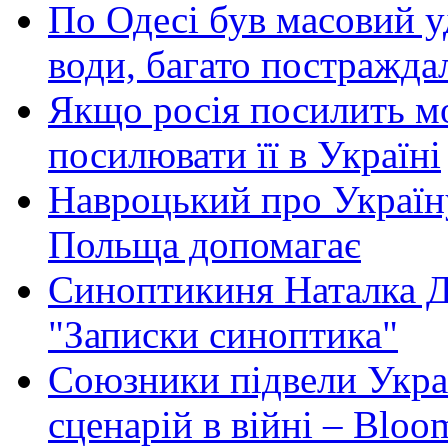
По Одесі був масовий уд
води, багато постражда
Якщо росія посилить мо
посилювати її в Україні
Навроцький про Україну
Польща допомагає
Синоптикиня Наталка Д
"Записки синоптика"
Союзники підвели Укра
сценарій в війні – Bloo