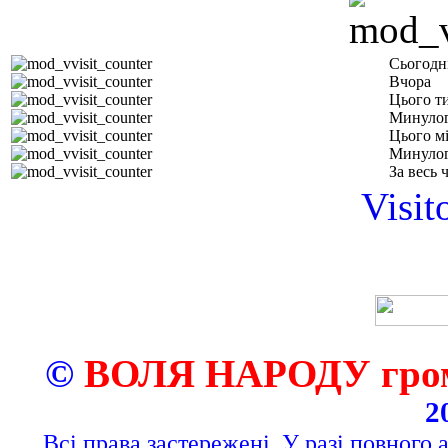
Сьогодн
Вчора
Цього т
Минулог
Цього м
Минулог
За весь 
Visit
©
ВОЛЯ НАРОДУ грома
2
Всі права застережені. У разі повного 