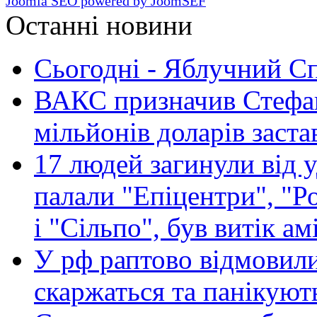
Joomla SEO powered by JoomSEF
Останні новини
Сьогодні - Яблучний Спа
ВАКС призначив Стефан
мільйонів доларів заста
17 людей загинули від у
палали "Епіцентри", "Р
і "Сільпо", був витік ам
У рф раптово відмовили
скаржаться та панікуют