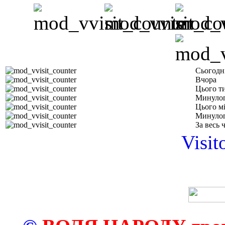
Сьогодн
Вчора
Цього т
Минулог
Цього м
Минулог
За весь 
Visit