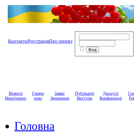
Контакти
Реєстрація
Про проект
Вимоги
Гаряча
Заяви
Публікації
Дискусії
Соц
Моніторинг
тема
Звернення
Виступи
Конференції
Ре
Головна