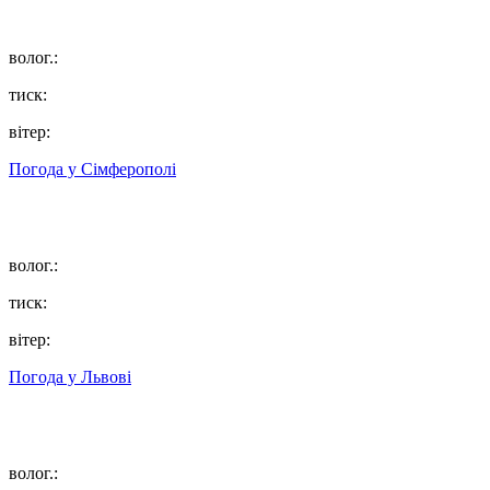
волог.:
тиск:
вітер:
Погода у
Сімферополі
волог.:
тиск:
вітер:
Погода у
Львові
волог.: