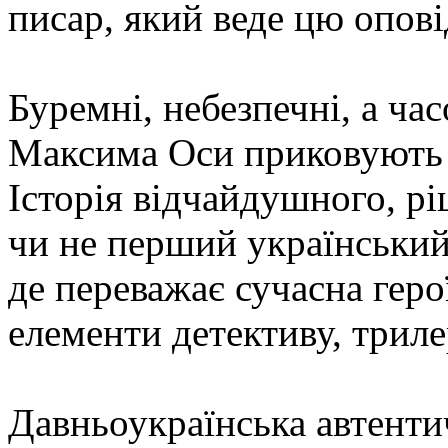
писар, який веде цю опов
Буремні, небезпечні, а час
Максима Оси приковують п
Історія відчайдушного, р
чи не перший український
де переважає сучасна геро
елементи детективу, трилер
Давньоукраїнська автентич