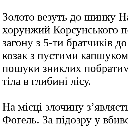
Золото везуть до шинку На
хорунжий Корсунського п
загону з 5-ти братчиків д
козак з пустими капшуком
пошуки зниклих побратимі
тіла в глибині лісу.
На місці злочину з’являєт
Фогель. За підозру у вбив