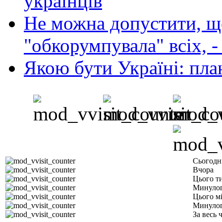
українців
Не можна допустити, що
"обкорумпувала" всіх, 
Якою бути Україні: пла
Сьогодн
Вчора
Цього т
Минулог
Цього м
Минулог
За весь 