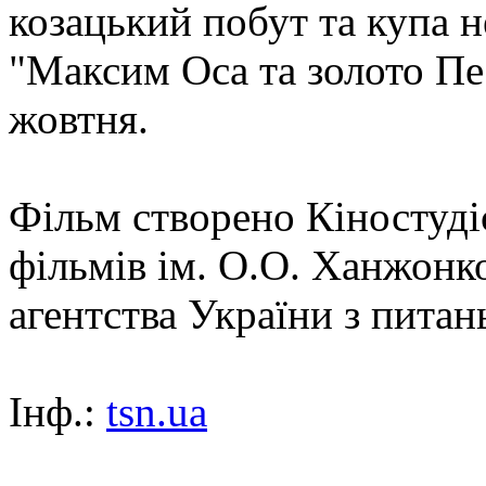
козацький побут та купа 
"Максим Оса та золото Пес
жовтня.
Фільм створено Кіностуд
фільмів ім. О.О. Ханжонк
агентства України з питань
Інф.:
tsn.ua