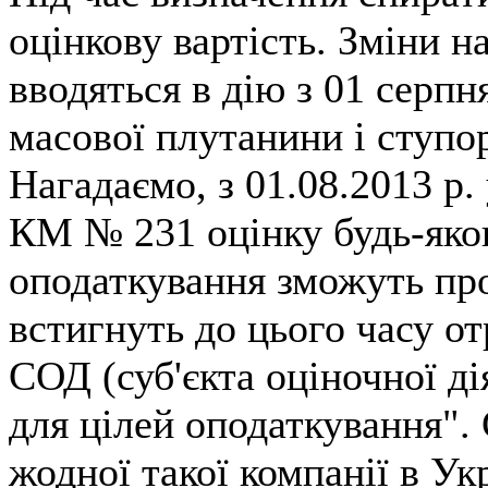
оцінкову вартість. Зміни на
вводяться в дію з 01 серпн
масової плутанини і ступо
Нагадаємо, з 01.08.2013 р.
КМ № 231 оцінку будь-яког
оподаткування зможуть пров
встигнуть до цього часу о
СОД (суб'єкта оціночної ді
для цілей оподаткування". 
жодної такої компанії в Укр