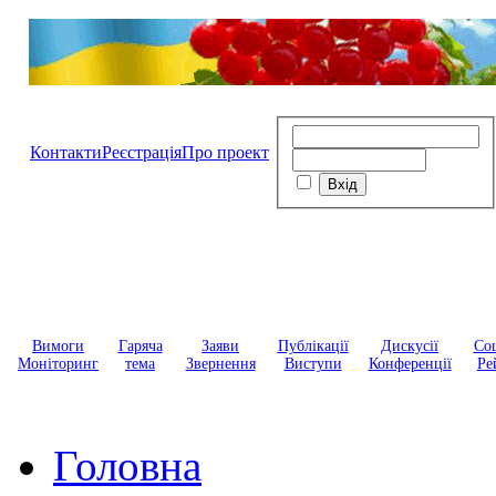
Контакти
Реєстрація
Про проект
Вимоги
Гаряча
Заяви
Публікації
Дискусії
Соц
Моніторинг
тема
Звернення
Виступи
Конференції
Ре
Головна