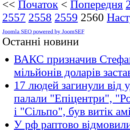
<<
Початок
<
Попередня
2557
2558
2559
2560
Наст
Joomla SEO powered by JoomSEF
Останні новини
ВАКС призначив Стефан
мільйонів доларів заста
17 людей загинули від у
палали "Епіцентри", "Р
і "Сільпо", був витік ам
У рф раптово відмовили