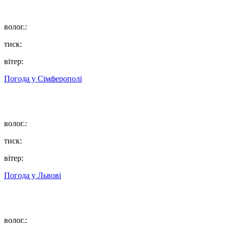
волог.:
тиск:
вітер:
Погода у
Сімферополі
волог.:
тиск:
вітер:
Погода у
Львові
волог.: