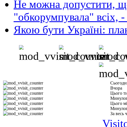
Не можна допустити, що
"обкорумпувала" всіх, 
Якою бути Україні: пла
Сьогодн
Вчора
Цього т
Минулог
Цього м
Минулог
За весь 
Visit