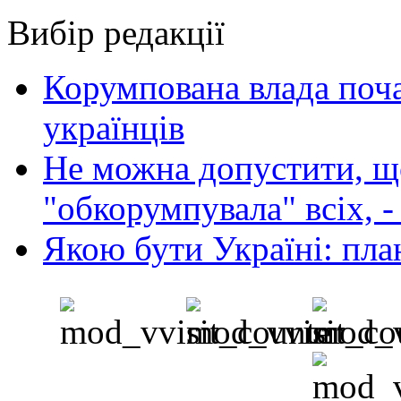
Вибір редакції
Корумпована влада поча
українців
Не можна допустити, що
"обкорумпувала" всіх, 
Якою бути Україні: пла