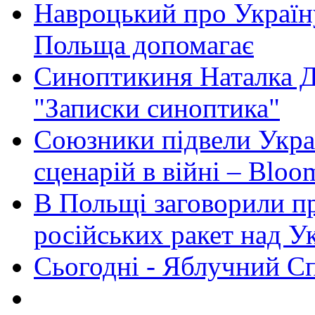
Навроцький про Україну
Польща допомагає
Синоптикиня Наталка Д
"Записки синоптика"
Союзники підвели Укра
сценарій в війні – Bloo
В Польщі заговорили п
російських ракет над У
Сьогодні - Яблучний Спа