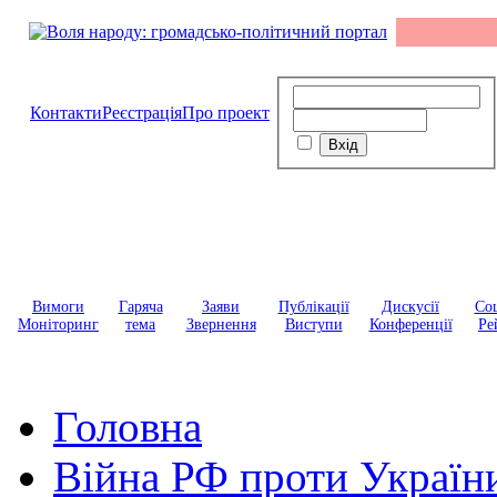
Контакти
Реєстрація
Про проект
Вимоги
Гаряча
Заяви
Публікації
Дискусії
Соц
Моніторинг
тема
Звернення
Виступи
Конференції
Ре
Головна
Війна РФ проти Україн