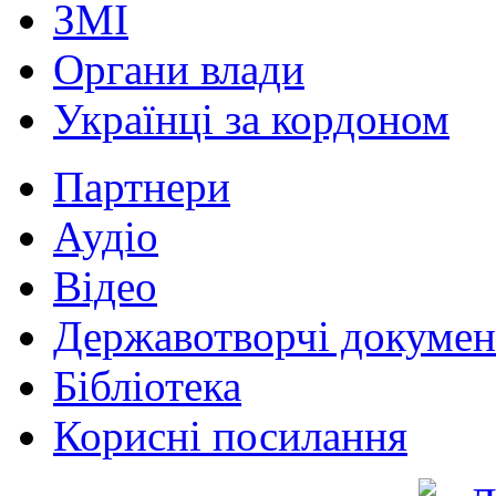
ЗМІ
Органи влади
Українці за кордоном
Партнери
Аудіо
Відео
Державотворчі докумен
Бібліотека
Корисні посилання