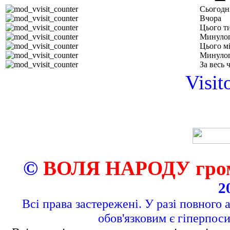
Сьогодн
Вчора
Цього т
Минулог
Цього м
Минулог
За весь 
Visit
©
ВОЛЯ НАРОДУ грома
2
Всі права застережені. У разі повного 
обов'язковим є гіперпос