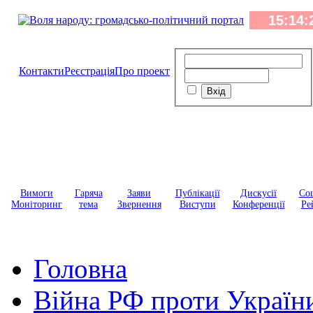
Контакти
Реєстрація
Про проект
Вимоги
Гаряча
Заяви
Публікації
Дискусії
Соц
Моніторинг
тема
Звернення
Виступи
Конференції
Ре
Головна
Війна РФ проти Україн