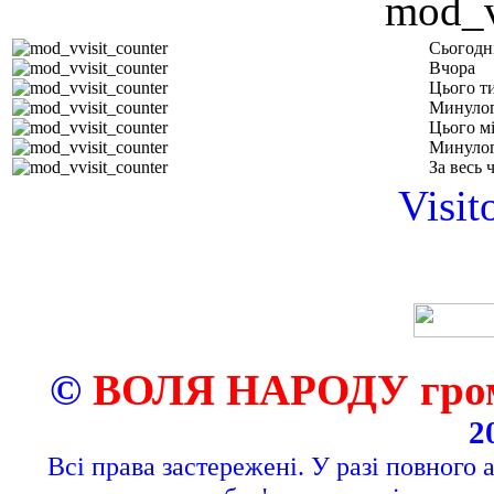
Сьогодн
Вчора
Цього т
Минулог
Цього м
Минулог
За весь 
Visit
©
ВОЛЯ НАРОДУ грома
2
Всі права застережені. У разі повного 