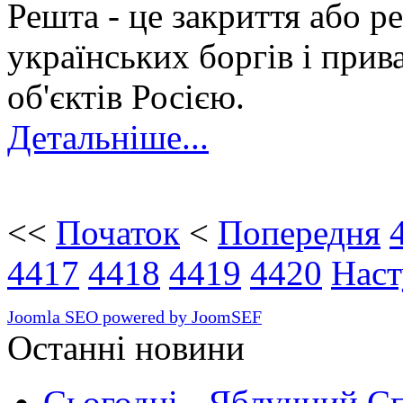
Решта - це закриття або р
українських боргів і прив
об'єктів Росією.
Детальніше...
<<
Початок
<
Попередня
4417
4418
4419
4420
Наст
Joomla SEO powered by JoomSEF
Останні новини
Сьогодні - Яблучний Спа