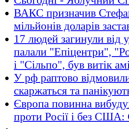
ВАКС призначив Стефан
мільйонів доларів заста
17 людей загинули від у
палали "Епіцентри", "Р
і "Сільпо", був витік ам
У рф раптово відмовили
скаржаться та панікуют
Європа повинна вибуду
проти Росії і без США: