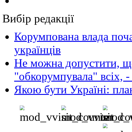
Вибір редакції
Корумпована влада поча
українців
Не можна допустити, що
"обкорумпувала" всіх, 
Якою бути Україні: пла