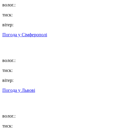
волог.:
тиск:
вітер:
Погода у
Сімферополі
волог.:
тиск:
вітер:
Погода у
Львові
волог.:
тиск: