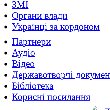
ЗМІ
Органи влади
Українці за кордоном
Партнери
Аудіо
Відео
Державотворчі докумен
Бібліотека
Корисні посилання