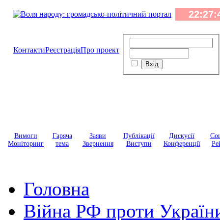
Контакти
Реєстрація
Про проект
Вимоги
Гаряча
Заяви
Публікації
Дискусії
Соц
Моніторинг
тема
Звернення
Виступи
Конференції
Ре
Головна
Війна РФ проти Україн