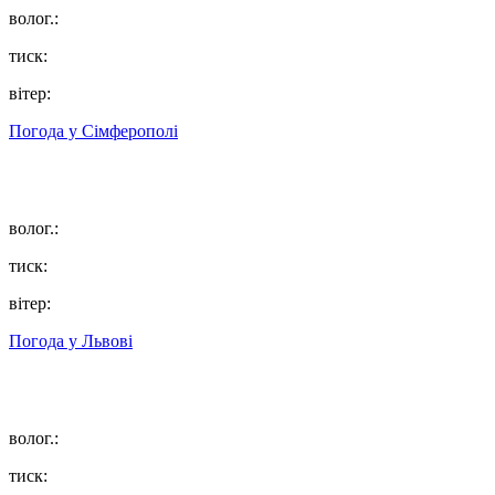
волог.:
тиск:
вітер:
Погода у
Сімферополі
волог.:
тиск:
вітер:
Погода у
Львові
волог.:
тиск: