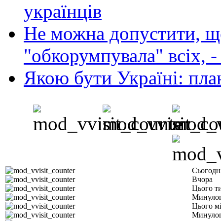
українців
Не можна допустити, що
"обкорумпувала" всіх, 
Якою бути Україні: пла
Сьогодн
Вчора
Цього т
Минулог
Цього м
Минулог