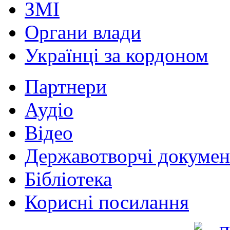
ЗМІ
Органи влади
Українці за кордоном
Партнери
Аудіо
Відео
Державотворчі докумен
Бібліотека
Корисні посилання