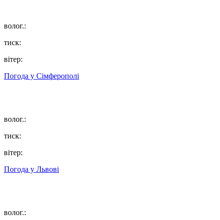
волог.:
тиск:
вітер:
Погода у
Сімферополі
волог.:
тиск:
вітер:
Погода у
Львові
волог.: