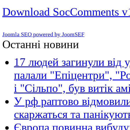
Download SocComments v
Joomla SEO powered by JoomSEF
Останні новини
17 людей загинули від у
палали "Епіцентри", "Р
і "Сільпо", був витік ам
У рф раптово відмовили
скаржаться та панікуют
Європа повинна вибуду