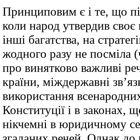
Принциповим є і те, що п
коли народ утвердив своє
інші багатства, на стратег
жодного разу не посміла (
про винятково важливі реч
країни, міждержавні зв’яз
використання всенародних
Конституції і в законах, щ
нікчемні в юридичному се
згаданих речей. Однак до 