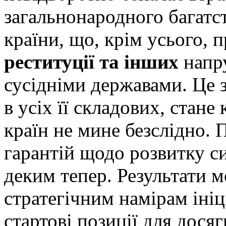
загальнонародного багатст
країни, що, крім усього, 
реституції та інших
напр
сусідніми державами. Це 
в усіх її складових, стане
країн не мине безслідно. 
гарантій щодо розвитку си
деким тепер. Результати
стратегічним намірам ініц
стартові позиції для дося