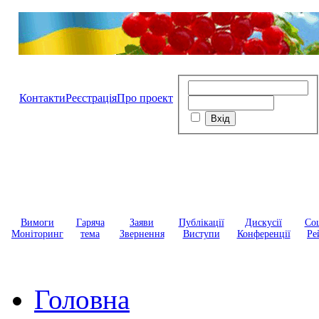
Контакти
Реєстрація
Про проект
Вимоги
Гаряча
Заяви
Публікації
Дискусії
Соц
Моніторинг
тема
Звернення
Виступи
Конференції
Ре
Головна