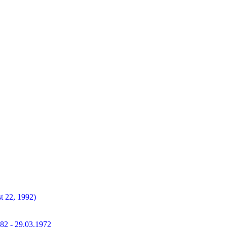
t 22, 1992)
882 - 29.03.1972