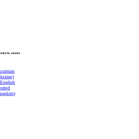
зламати волю народу, - Президент України Володимир Зеленський