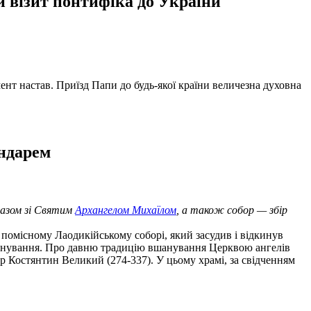
й візит понтифіка до України
ент настав. Приїзд Папи до будь-якої країни величезна духовна
ендарем
разом зі Святим
Архангелом Михаїлом
, а також собор — збір
а помісному Лаодикійському соборі, який засудив і відкинув
 шанування. Про давню традицію вшанування Церквою ангелів
ор Костянтин Великий (274-337). У цьому храмі, за свідченням