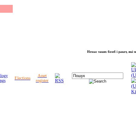
Немає таких бомб і ракет, які можуть 
ology
Asset
Elections
ngs
register