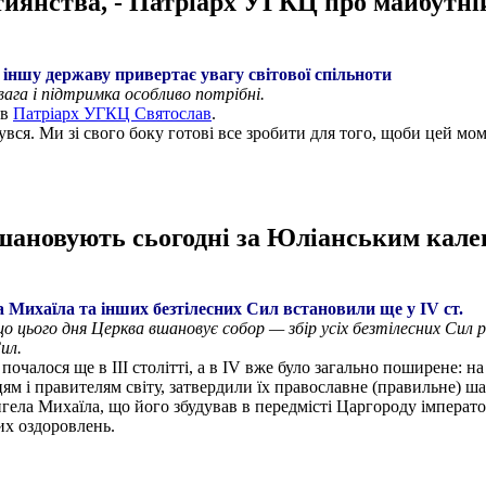
тиянства, - Патріарх УГКЦ про майбутні
 іншу державу привертає увагу світової спільноти
увага і підтримка особливо потрібні.
ив
Патріарх УГКЦ Святослав
.
вся. Ми зі свого боку готові все зробити для того, щоби цей мом
шановують сьогодні за Юліанським кал
 Михаїла та інших безтілесних Сил встановили ще у IV ст.
о цього дня Церква вшановує собор — збір усіх безтілесних Сил 
ил.
очалося ще в III столітті, а в IV вже було загально поширене: н
цям і правителям світу, затвердили їх православне (правильне)
нгела Михаїла, що його збудував в передмісті Царгороду імперат
их оздоровлень.