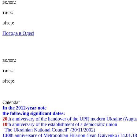
волог.:
тиск:
вітер:
Погода в
Одесі
волог.:
тиск:
вітер:
Calendar
In the 2012-year note
the following significant dates:
20
th anniversary of the handover of the UPR modern Ukraine (Augus
10
th anniversary of the establishment of a democratic union
"The Ukrainian National Council" (30/11/2002)
130
th
anniversary of Metropolitan Hilarion (Ivan Ogiyenko) 14.01.1