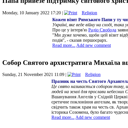
Папа привезе підтримку світового хрис
Monday, 10 January 2022 17:20 |
Religion
Кожен візит Римського Папи у ту чи
Україні, яке веде війну на сході, така 
Про це у інтерв'ю
Радіо Свобода
заяв
"Ми дуже хочемо, щоби цей візит відбу
подія", - сказав першоєрарх.
Read more...
Add new comment
Собор Святого архистратига Михаїла в
Sunday, 21 November 2021 11:09 |
Religion
Празник на честь Святого Архангела
Це свято називається собором тому, щ
людей на землі для прослави небесних С
Вшанування Ангелів у Східній Церкві п
єретичне поклоніння ангелам, як твор
свідчить також храм на честь св. Арха
історика Созомена, було багато чудесн
Read more...
Add new comment