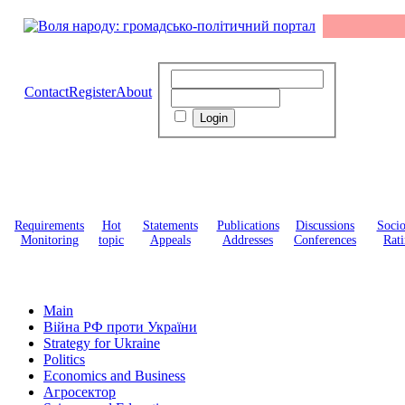
Contact
Register
About
Requirements
Hot
Statements
Publications
Discussions
Soci
Monitoring
topic
Appeals
Addresses
Conferences
Rati
Main
Війна РФ проти України
Strategy for Ukraine
Politics
Economics and Business
Агросектор