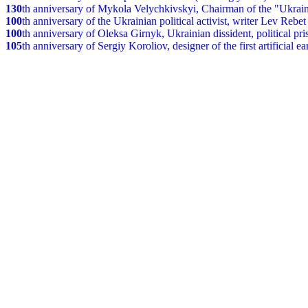
130
th anniversary of Mykola Velychkivskyi, Chairman of the "Ukrain
100
th anniversary of the Ukrainian political activist, writer Lev Reb
100
th anniversary of Oleksa Girnyk, Ukrainian dissident, political p
105
th anniversary of Sergiy Koroliov, designer of the first artificial 