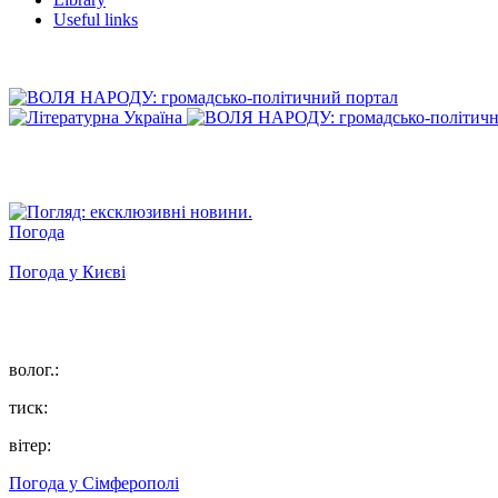
Useful links
Погода
Погода у
Києві
волог.:
тиск:
вітер:
Погода у
Сімферополі