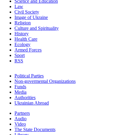
Science and Education
Law
Civil Society
Image of Ukraine
Religion
Culture and Spirituality
History
Health Care
Ecology
Armed Forces
Sport
RSS
Political Parties
Non-govermental Organizations
Funds
Мedia
Authorities
Ukrainian Abroad
Partners
Audio
Video
The State Documents
Library