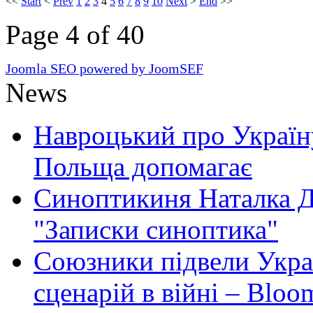
<<
Start
<
Prev
1
2
3
4
5
6
7
8
9
10
Next
>
End
>>
Page 4 of 40
Joomla SEO powered by JoomSEF
News
Навроцький про Україну
Польща допомагає
Синоптикиня Наталка Д
"Записки синоптика"
Союзники підвели Укра
сценарій в війні – Bloo