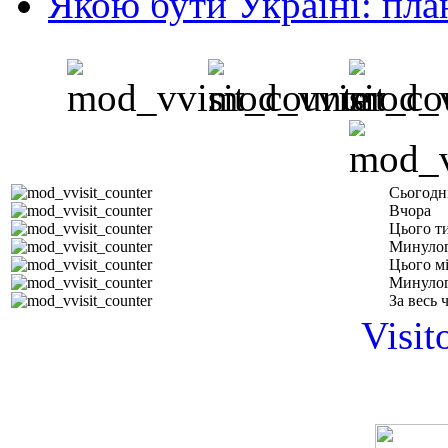
Якою бути Україні: пла
Сьогодн
Вчора
Цього т
Минулог
Цього м
Минулог
За весь 
Visit