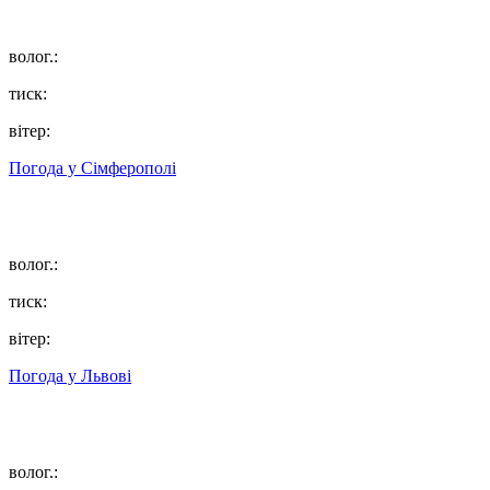
волог.:
тиск:
вітер:
Погода у
Сімферополі
волог.:
тиск:
вітер:
Погода у
Львові
волог.: