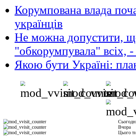
Корумпована влада поча
українців
Не можна допустити, що
"обкорумпувала" всіх, 
Якою бути Україні: пла
Сьогодн
Вчора
Цього т