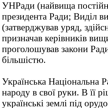
УНРади (найвища постійно
президента Ради; Виділ в
(затверджував уряд, здійсн
призначав керівників вищ
проголошував закони Ради
більшістю.
Українська Національна Р
народу в свої руки. В її рі
українські землі під оруд