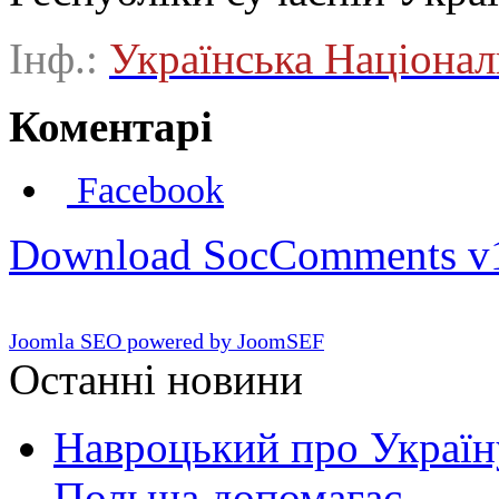
Інф.:
Українська Націонал
Коментарі
Facebook
Download SocComments v
Joomla SEO powered by JoomSEF
Останні новини
Навроцький про Україну
Польща допомагає