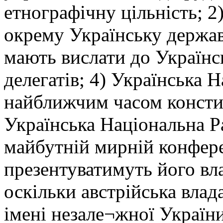
етнографічну цільність; 2
окрему Українську держав
мають вислати до Українс
делегатів; 4) Українська 
найближчим часом констит
Українська Національна Р
майбутній мирній конфере
презентуватимуть його вл
оскільки австрійська влад
імені незале¬жної України