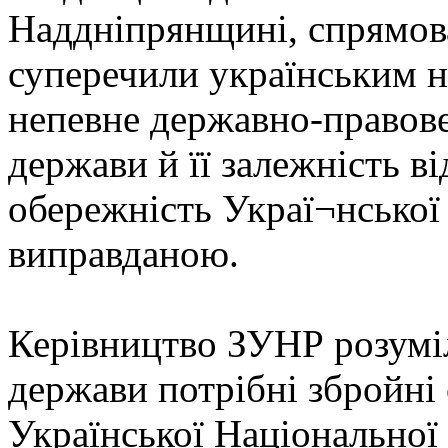
Наддніпрянщині, спрямов
суперечили українським н
непевне державно-правове
держави й її залежність в
обережність Украї¬нської
виправданою.
Керівництво ЗУНР розумі
держави потрібні збройні
Української Національно