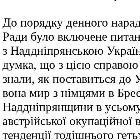
До порядку денного нарад
Ради було включене питан
з Наддніпрянською Україн
думка, що з цією справою 
знали, як поставиться до 
вона мир з німцями в Бре
Наддніпрянщини в усьому 
австрійської окупаційної 
тенденції тодішнього геть