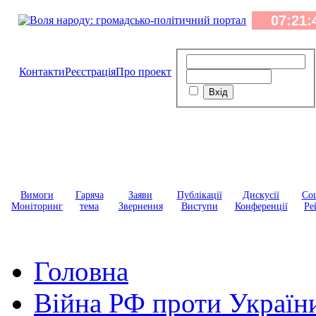
Контакти
Реєстрація
Про проект
Вимоги
Гаряча
Заяви
Публікації
Дискусії
Соц
Моніторинг
тема
Звернення
Виступи
Конференції
Ре
Головна
Війна РФ проти Україн