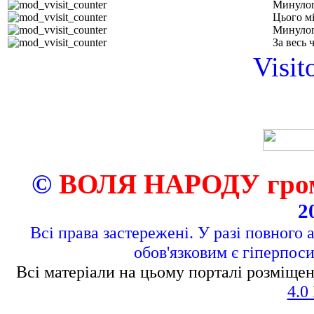
Минулог
Цього м
Минулог
За весь 
Visit
©
ВОЛЯ НАРОДУ грома
2
Всі права застережені. У разі повного 
обов'язковим є гіперпос
Всі матеріали на цьому порталі розміщен
4.0 