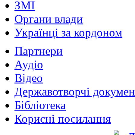
ЗМІ
Органи влади
Українці за кордоном
Партнери
Аудіо
Відео
Державотворчі докумен
Бібліотека
Корисні посилання