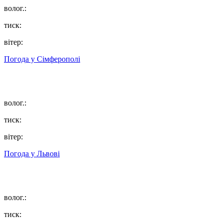
волог.:
тиск:
вітер:
Погода у
Сімферополі
волог.:
тиск:
вітер:
Погода у
Львові
волог.:
тиск: