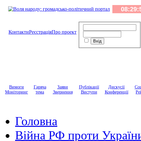
Контакти
Реєстрація
Про проект
Вимоги
Гаряча
Заяви
Публікації
Дискусії
Соц
Моніторинг
тема
Звернення
Виступи
Конференції
Ре
Головна
Війна РФ проти Україн