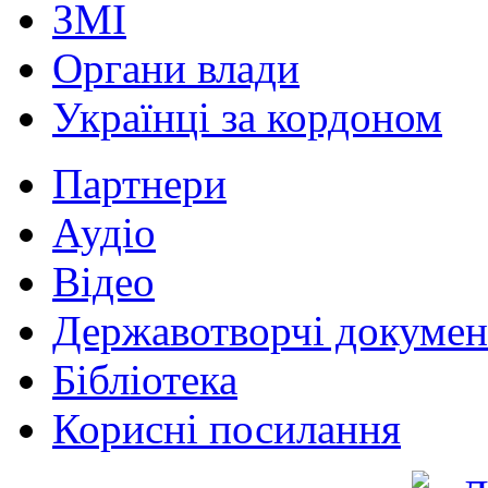
ЗМІ
Органи влади
Українці за кордоном
Партнери
Аудіо
Відео
Державотворчі докумен
Бібліотека
Корисні посилання