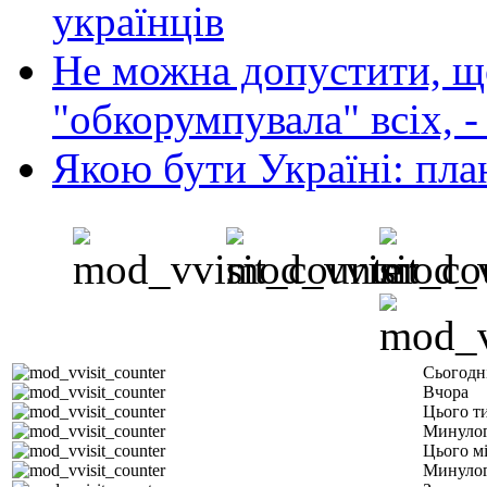
українців
Не можна допустити, що
"обкорумпувала" всіх, 
Якою бути Україні: пла
Сьогодн
Вчора
Цього т
Минулог
Цього м
Минулог