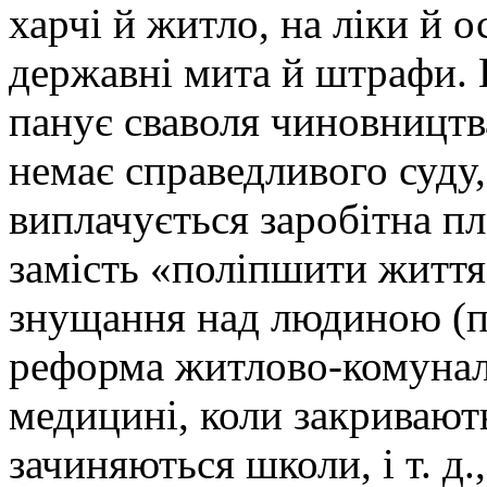
харчі й житло, на ліки й ос
державні мита й штрафи. 
панує сваволя чиновництв
немає справедливого суду
виплачується заробітна пл
замість «поліпшити життя
знущання над людиною (пе
реформа житлово-комунал
медицині, коли закриваютьс
зачиняються школи, і т. д.,