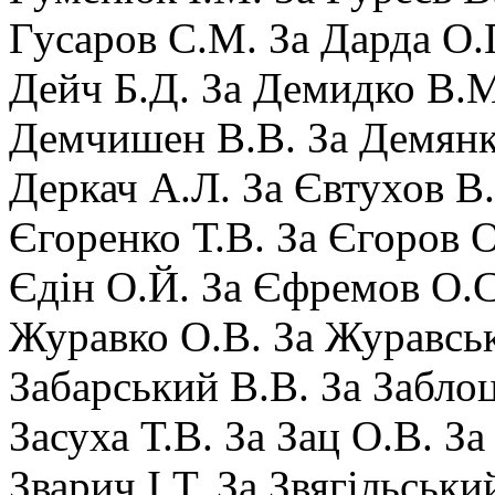
Гусаров С.М. За Дарда О.
Дейч Б.Д. За Демидко В.М
Демчишен В.В. За Демянк
Деркач А.Л. За Євтухов В.
Єгоренко Т.В. За Єгоров 
Єдін О.Й. За Єфремов О.С
Журавко О.В. За Журавськ
Забарський В.В. За Забло
Засуха Т.В. За Зац О.В. За
Зварич І.Т. За Звягільськ