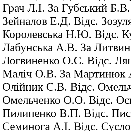
Грач Л.І. За Губський Б.В.
Зейналов Е.Д. Відс. Зозуля
Королевська Н.Ю. Відс. Ку
Лабунська А.В. За Литвин
Логвиненко О.С. Відс. Ля
Маліч О.В. За Мартинюк А
Олійник С.В. Відс. Омельч
Омельченко О.О. Відс. Оси
Пилипенко В.П. Відс. Пис
Семинога А.І. Відс. Суслов