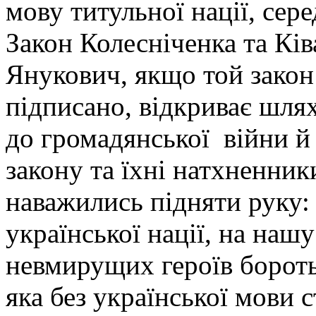
мову титульної нації, сере
Закон Колесніченка та Ків
Янукович, якщо той закон
підписано, відкриває шлях
до громадянської війни й
закону та їхні натхненник
наважились підняти руку:
української нації, на наш
невмирущих героїв бороть
яка без української мови 