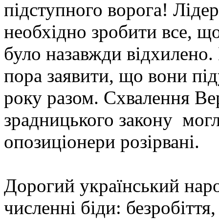
підступного ворога! Ліде
необхідно зробити все, щ
було назавжди відхилено.
пора заявити, що вони під
року разом. Схвалення В
зрадницького закону могл
опозиціонери розірвані.
Дорогий український наро
численні біди: безробіття,