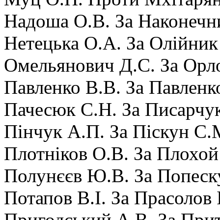
Надоша О.В. За Наконечни
Нетецька О.А. За Олійник
Омельянович Д.С. За Орло
Павленко В.В. За Павленко
Пачесюк С.Н. За Писарчук 
Пінчук А.П. За Піскун С.
Плотніков О.В. За Плохой І
Полунєєв Ю.В. За Попеску
Потапов В.І. За Прасолов 
Пригодський А.В. За Прит