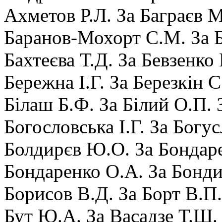
Ахметов Р.Л. За Баграєв М
Баранов-Мохорт С.М. За Б
Бахтеєва Т.Д. За Бевзенко 
Бережна І.Г. За Березкін С
Білаш Б.Ф. За Білий О.П. 
Богословська І.Г. За Богус
Болдирєв Ю.О. За Бондаре
Бондаренко О.А. За Бонди
Борисов В.Д. За Борт В.П.
Бут Ю.А. За Васадзе Т.Ш.