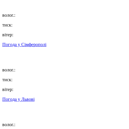
волог.:
тиск:
вітер:
Погода у
Сімферополі
волог.:
тиск:
вітер:
Погода у
Львові
волог.: