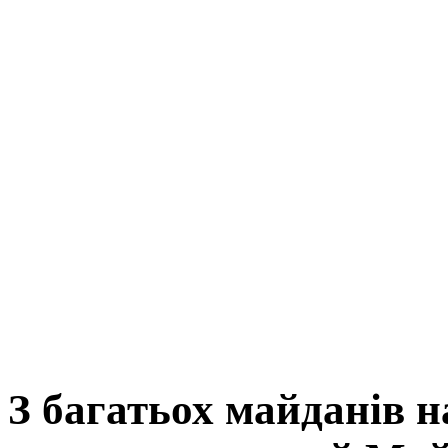
З багатьох майданів н