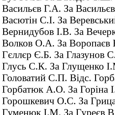
Васильєв Г.А. За Васильєв
Васютін С.І. За Веревськи
Вернидубов І.В. За Вечер
Волков О.А. За Воропаєв
Гєллєр Є.Б. За Глазунов С
Глусь С.К. За Глущенко І.
Головатий С.П. Відс. Горб
Горбатюк А.О. За Горіна І
Горошкевич О.С. За Грица
Гуменюк І.М. За Гуреєв В