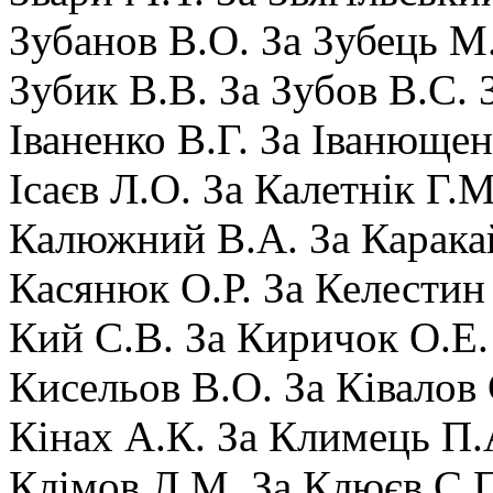
Зубанов В.О. За Зубець М.
Зубик В.В. За Зубов В.С. 
Іваненко В.Г. За Іванюще
Ісаєв Л.О. За Калетнік Г.М
Калюжний В.А. За Карака
Касянюк О.Р. За Келестин 
Кий С.В. За Киричок О.Е.
Кисельов В.О. За Ківалов 
Кінах А.К. За Климець П.
Клімов Л.М. За Клюєв С.П