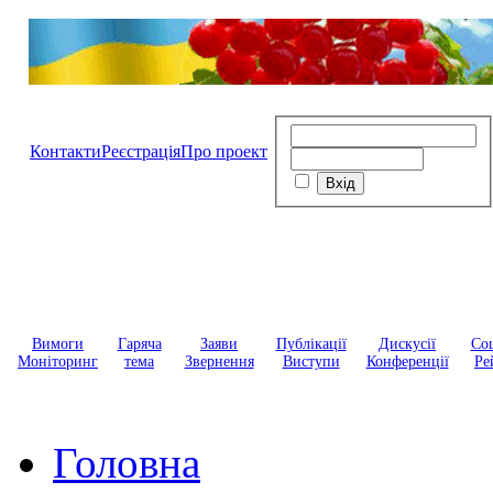
Контакти
Реєстрація
Про проект
Вимоги
Гаряча
Заяви
Публікації
Дискусії
Соц
Моніторинг
тема
Звернення
Виступи
Конференції
Ре
Головна