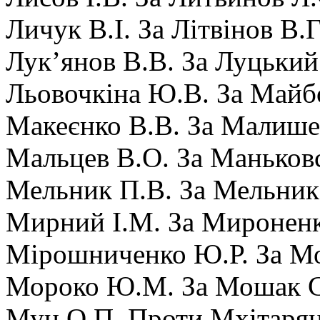
Личук В.І. За Літвінов В.Г
Лук’янов В.В. За Луцький
Льовочкіна Ю.В. За Майб
Макеєнко В.В. За Малише
Мальцев В.О. За Маньковс
Мельник П.В. За Мельник
Мирний І.М. За Мироненк
Мірошниченко Ю.Р. За Мо
Мороко Ю.М. За Мошак С
Муц О.П. Проти Мхітарян