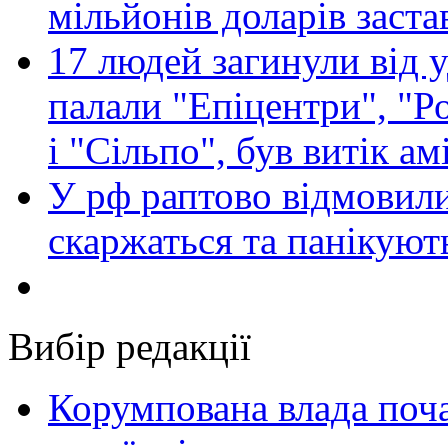
мільйонів доларів заста
17 людей загинули від у
палали "Епіцентри", "Р
і "Сільпо", був витік ам
У рф раптово відмовили
скаржаться та панікуют
Вибір редакції
Корумпована влада поча