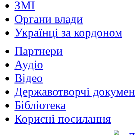
ЗМІ
Органи влади
Українці за кордоном
Партнери
Аудіо
Відео
Державотворчі докумен
Бібліотека
Корисні посилання