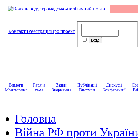
Контакти
Реєстрація
Про проект
Вимоги
Гаряча
Заяви
Публікації
Дискусії
Соц
Моніторинг
тема
Звернення
Виступи
Конференції
Ре
Головна
Війна РФ проти Україн