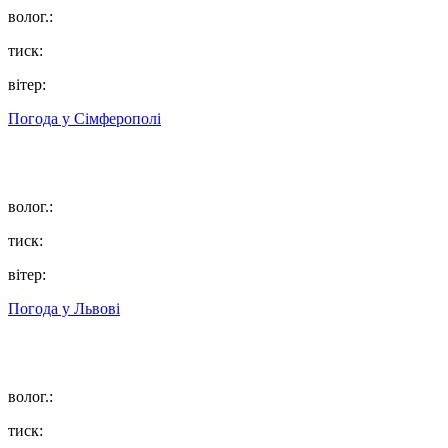
волог.:
тиск:
вітер:
Погода у
Сімферополі
волог.:
тиск:
вітер:
Погода у
Львові
волог.:
тиск: