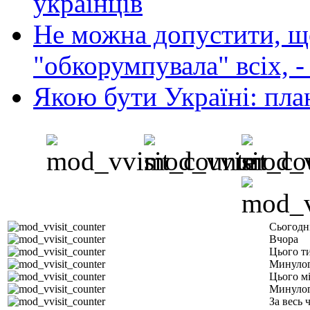
українців
Не можна допустити, що
"обкорумпувала" всіх, 
Якою бути Україні: пла
Сьогодн
Вчора
Цього т
Минулог
Цього м
Минулог
За весь 