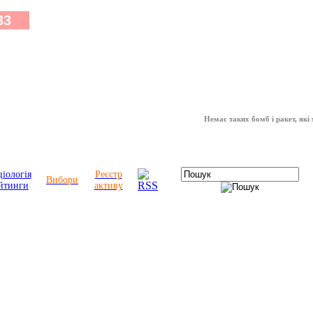
Немає таких бомб і ракет, які можуть 
іологія
Реєстр
Вибори
йтинги
активу