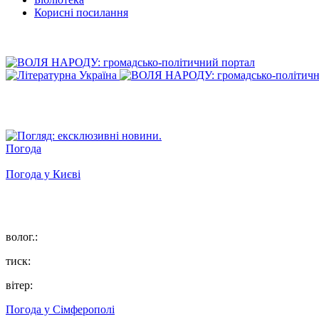
Корисні посилання
Погода
Погода у
Києві
волог.:
тиск:
вітер:
Погода у
Сімферополі