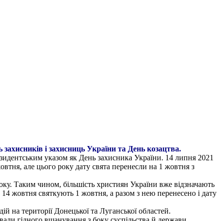
 захисників і захисниць України та День козацтва.
езидентським указом як День захисника України. 14 липня 2021
втня, але цього року дату свята перенесли на 1 жовтня з
оку. Таким чином, більшість християн України вже відзначають
ь 14 жовтня святкують 1 жовтня, а разом з нею перенесено і дату
ій на території Донецької та Луганської областей.
ували гідного вшанування з боку суспільства й держави.