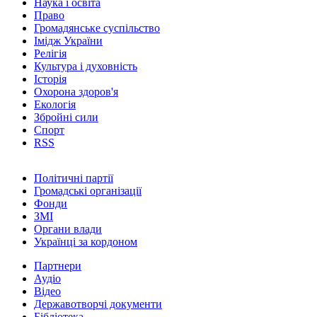
Наука і освіта
Право
Громадянське суспільство
Імідж України
Релігія
Культура і духовність
Історія
Охорона здоров'я
Екологія
Збройні сили
Спорт
RSS
Політичні партії
Громадські організації
Фонди
ЗМІ
Органи влади
Українці за кордоном
Партнери
Аудіо
Відео
Державотворчі документи
Бібліотека