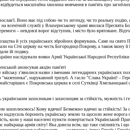
і відбудеться масштабна хвилина мовчання в пам'ять про загиблих
ослав'ї. Воно має під собою чи то легенду, чи то реальну подію,
а всенічній службі у Влахернському храмі явилася Пресвята Бого
емоги – невдовзі ворог відступив, і місто було врятоване. Відто
озацтва й усіх українських збройних формувань. Саме на свято П
мали на Січі церкву на честь Богородиці-Покрову, а також ікону ї
али їй подяку.
України наслідували вояки Армії Української Народної Республіки 
енський анонсував акцію пам'яті
 у війську з’явилися назви з іменами легендарних українських по
 "мазепинка", нарукавний тризуб. А гасло "Слава Україні! – Геро
найстаріших є Покровська церква в селі Сутківці Хмельницької об
 українським захисникам і захисницям за стійкість, мужність і ге
 захоплюємось! Кому вдячні! Безмежно вдячні за стійкість! За си
ою надзусиль боронить українську землю та щосили жене ворога г
сть, коли у наші населені пункти повертається Український Прапор
с найкраща армія світу! Яка довела всім, що таке сміливість і що
ахисниці щодня наближають, — надвисока, імена Героїв і Героїнь