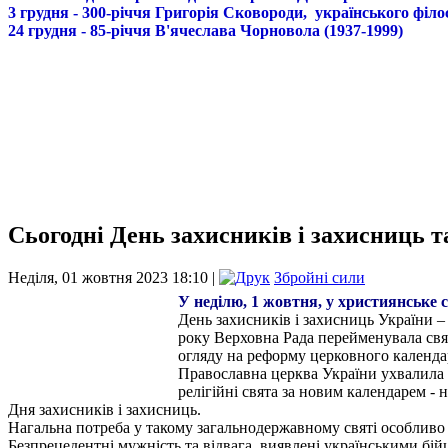
3 грудня - 300-річчя Григорія Сковороди, українського філо
24 грудня - 85-річчя В'ячеслава Чорновола (1937-1999)
Сьогодні День захисників і захисниць 
Неділя, 01 жовтня 2023 18:10 |
Збройні сили
У неділю, 1 жовтня, у християнське 
День захисників і захисниць України –
року Верховна Рада перейменувала свят
огляду на реформу церковного календа
Православна церква України ухвалила 
релігійні свята за новим календарем - 
Дня захисників і захисниць.
Нагальна потреба у такому загальнодержавному святі особливо г
Безпрецедентні мужність та відвага, виявлені українськими бій