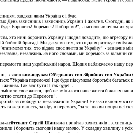
ницям, завдяки яким Україна є і буде.
ємо День захисників і захисниць України 1 жовтня. Сьогодні, як
а буде. Боролись! Боремось! Поборемо!", - наголосив очільник уря
сім, хто нині боронить Україну і щодня доводить, що агресору ні
й бойовій бригаді. Ми дякуємо тим, хто щодня ризикує своїм житт
’ятатимемо тих, хто віддав своє життя за Україну”, - зазначив мін
езламна, незалежна. За його словами, ми боремось за вільний сві
 перемогти наш український народ. Щодня наближаємо нашу пере
інь, заявив
командувач Об’єднаних сил Збройних сил України 
еться: "Україна переможе! І це буде підсумком боротьби багатьо
і живим. Так має бути! І так буде!".
и змінили своє життя, щоб не змінилося наше життя й життя наши
хитно стояти до Перемоги".
 боротьбі за свободу та незалежність України! Низько вклонімося св
ть та жертовність, за віру в перемогу, "за те, що ви попри всі с
рал-лейтенант Сергій Шаптала
привітав захисників і захисниць 
нили і боронять сьогодні нашу землю. У складну хвилину з усіх 