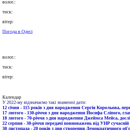
волог.:
тиск:
вітер:
Погода в
Одесі
волог.:
тиск:
вітер:
Календар
У 2022-му відзначаємо такі знаменні дати:
12 січня - 115 років з дня народження Сергія Корольова, пе
17 лютого - 130-річчя з дня народження Йосифа Сліпого, гл
18 лютого - 70-річчя з дня народження Джеймса Мейса, дослі
22 серпня - 30-річчя передачі повноважень від УНР сучасній
30 листопада - 20 років з дня створення Демократичного о