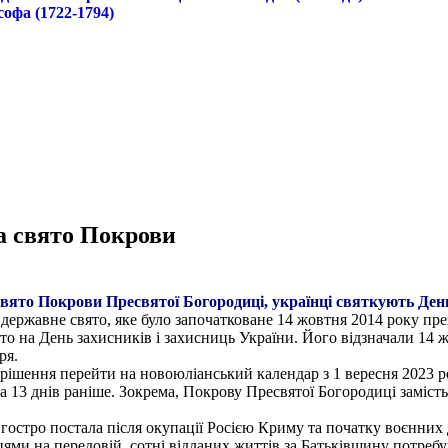
софа (1722-1794)
та свято Покрови
свято Покрови Пресвятої Богородиці, українці святкують День
 державне свято, яке було започатковане 14 жовтня 2014 року пр
о на День захисників і захисниць України. Його відзначали 14 жо
ря.
рішення перейти на новоюліанський календар з 1 вересня 2023 р
на 13 днів раніше. Зокрема, Покрову Пресвятої Богородиці заміст
остро постала після окупації Росією Криму та початку воєнних д
цями на передовій, сотні відданих життів за Батьківщину потреб