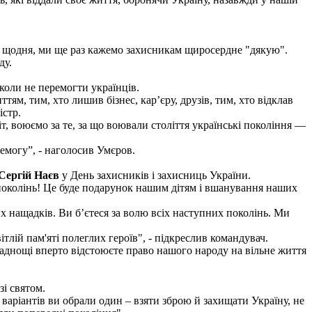
 і щодня, ми ще раз кажемо захисникам щиросердне "дякую".
ду.
коли не перемогти українців.
ям, тим, хто лишив бізнес, кар’єру, друзів, тим, хто відклав
істр.
т, воюємо за те, за що воювали століття українські покоління —
могу”, - наголосив Умєров.
Сергій Наєв
у День захисників і захисниць України.
х поколінь! Це буде подарунок нашим дітям і вшанування наших
х нащадків. Ви б’єтеся за волю всіх наступних поколінь. Ми
ітлій пам'яті полеглих героїв", - підкреслив командувач.
кладнощі вперто відстоюєте право нашого народу на вільне життя
зі святом.
варіантів ви обрали один – взяти зброю й захищати Україну, не