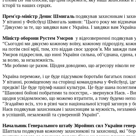
історії та наших серцях.
Прем'єр-міністр Денис Шмигаль
подякував захисникам і захис
У вітанні у Фейсбуці Шмигаль заявив: "Цього року ми відзнача
"Дякуємо за те, що завдяки вам є Україна. І завдяки вам Україн
Міністр оборони Рустем Умєров
у відеозверненні подякував у
“Сьогодні ми дякуємо кожному воїну, кожному підрозділу, кожні
на потім свої мрії, тим, хто віддав своє здоров’я. Ми завжди пам
Умєров підкреслив, що нині України сильна, об’єднана, єдина, н
за волю, за незалежність.
“Ми робимо це разом. Щодня доводимо, що агресору ніколи не
Україна переможе, і це буде підсумком боротьби багатьох покол
У вітанні, розміщеному на сторінці командувача у Фейсбуці, ід
предків! Це буде тріумф нашої культури. Це буде шана полеглим 
"Шановні бойові побратими та посестри, - звернувся Наєв. - В
щодня усвідомлюємо, що можемо втратити, а тому будемо непо
"Згадаймо всіх, хто в різні часи національної історії загинув у
Наєв подякував захисникам і захисницям за мужність, незламніс
в успішній, незалежній та суверенній Україні".
Начальник Генерального штабу Збройних сил України гене
Шаптала подякував кожному захисникові та захисниці, які "боро