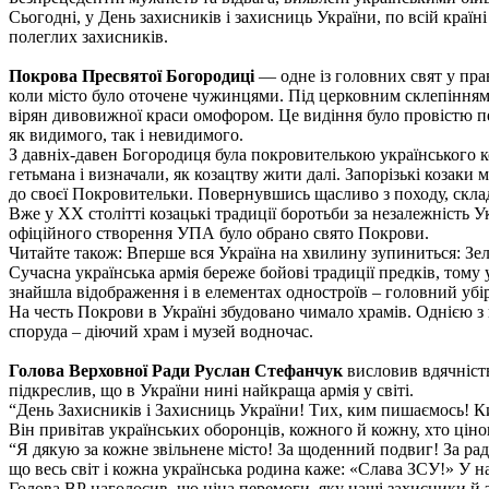
Сьогодні, у День захисників і захисниць України, по всій країн
полеглих захисників.
Покрова Пресвятої Богородиці
— одне із головних свят у прав
коли місто було оточене чужинцями. Пiд церковним склепiнням н
вірян дивовижної краси омофором. Це видіння було провістю пер
як видимого, так і невидимого.
З давніх-давен Богородиця була покровителькою українського к
гетьмана і визначали, як козацтву жити далі. Запорізькі козаки 
до своєї Покровительки. Повернувшись щасливо з походу, склад
Вже у ХХ столітті козацькі традиції боротьби за незалежність 
офіційного створення УПА було обрано свято Покрови.
Читайте також: Вперше вся Україна на хвилину зупиниться: Зел
Сучасна українська армія береже бойові традиції предків, тому
знайшла відображення і в елементах одностроїв – головний убір
На честь Покрови в Україні збудовано чимало храмів. Однією з 
споруда – діючий храм і музей водночас.
Голова Верховної Ради Руслан Стефанчук
висловив вдячність
підкреслив, що в України нині найкраща армія у світі.
“День Захисників і Захисниць України! Тих, ким пишаємось! Ким
Він привітав українських оборонців, кожного й кожну, хто цін
“Я дякую за кожне звільнене місто! За щоденний подвиг! За раді
що весь світ і кожна українська родина каже: «Слава ЗСУ!» У на
Голова ВР наголосив, що ціна перемоги, яку наші захисники й з