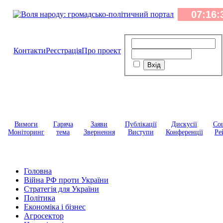
Контакти
Реєстрація
Про проект
Вимоги
Гаряча
Заяви
Публікації
Дискусії
Соц
Моніторинг
тема
Звернення
Виступи
Конференції
Ре
Головна
Війна РФ проти України
Стратегія для України
Політика
Економіка і бізнес
Агросектор