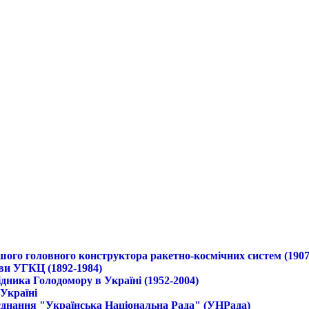
ршого головного конструктора ракетно-космічних систем (1907
ави УГКЦ (1892-1984)
дника Голодомору в Україні (1952-2004)
 Україні
б'єднання "Українська Національна Рада" (УНРада)