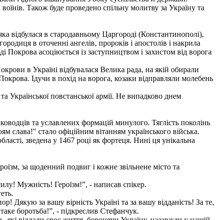
 воїнів. Також буде проведено спільну молитву за Україну та
 яка відбулася в стародавньому Царгороді (Константинополі),
родиця в оточеннi ангелiв, пророкiв i апостолiв і накрила
ді Покрова асоціюється із заступництвом і захистом від ворога
окрови в Україні відбувалася Велика рада, на якій обирали
ї Покрова. Ідучи в похід на ворога, козаки відправляли молебень
та Української повстанської армії. Не випадково днем
лководців та уславлених формацій минулого. Тяглість поколінь
ям слава!" стало офіційним вітанням українського війська.
ласті, зведена у 1467 році як фортеця. Нині ця унікальна
роїзм, за щоденний подвиг і кожне звільнене місто та
лу! Мужність! Героїзм!”, - написав спікер.
еть.
! Дякую за вашу вірність Україні та за вашу відданість! За те,
 таке боротьба!”, - підкреслив Стефанчук.
, які віддали своє життя, боронячи Україну, назавжди у нашій