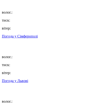
волог.:
тиск:
вітер:
Погода у
Сімферополі
волог.:
тиск:
вітер:
Погода у
Львові
волог.: