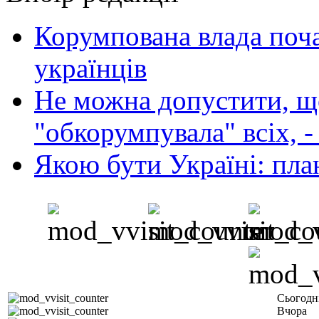
Корумпована влада поча
українців
Не можна допустити, що
"обкорумпувала" всіх, 
Якою бути Україні: пла
Сьогодн
Вчора