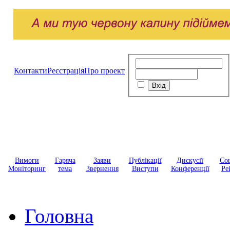
Контакти
Реєстрація
Про проект
Вимоги
Гаряча
Заяви
Публікації
Дискусії
Соц
Моніторинг
тема
Звернення
Виступи
Конференції
Ре
Головна