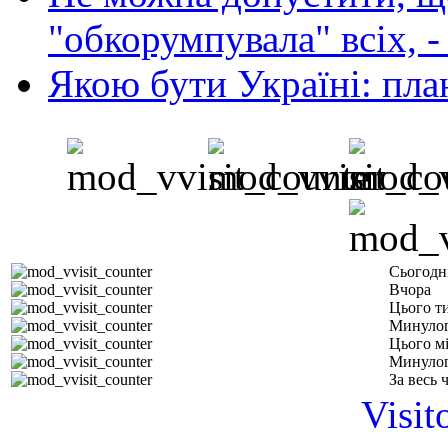
"обкорумпувала" всіх, 
Якою бути Україні: пла
Сьогодн
Вчора
Цього т
Минулог
Цього м
Минулог
За весь 
Visit