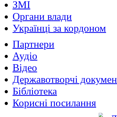
ЗМІ
Органи влади
Українці за кордоном
Партнери
Аудіо
Відео
Державотворчі докумен
Бібліотека
Корисні посилання