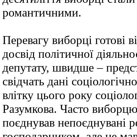
романтичними.
Перевагу виборці готові ві
досвід політичної діяльн
депутату, швидше – предс
свідчать дані соціологічн
влітку цього року соціол
Разумкова. Часто виборцю
поєднував непоєднувані р
господарником, але не мав 