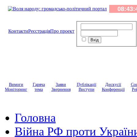
Контакти
Реєстрація
Про проект
Вимоги
Гаряча
Заяви
Публікації
Дискусії
Соц
Моніторинг
тема
Звернення
Виступи
Конференції
Ре
Головна
Війна РФ проти Україн