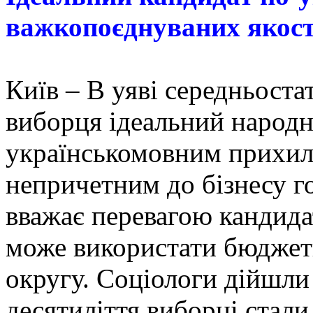
важкопоєднуваних якос
Київ – В уяві середньоста
виборця ідеальний народн
українськомовним прихил
непричетним до бізнесу г
вважає перевагою кандид
може використати бюджет
округу. Соціологи дійшли 
десятиліття виборці стал