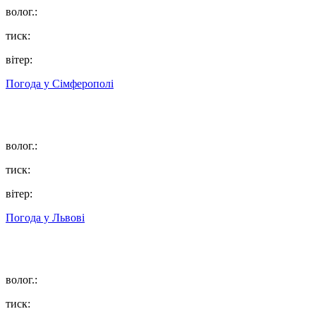
волог.:
тиск:
вітер:
Погода у
Сімферополі
волог.:
тиск:
вітер:
Погода у
Львові
волог.:
тиск: