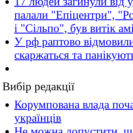
17 людей загинули від у
палали "Епіцентри", "Р
і "Сільпо", був витік ам
У рф раптово відмовили
скаржаться та панікуют
Вибір редакції
Корумпована влада поча
українців
Не можна допустити, що