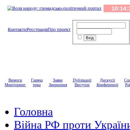
Контакти
Реєстрація
Про проект
Вимоги
Гаряча
Заяви
Публікації
Дискусії
Соц
Моніторинг
тема
Звернення
Виступи
Конференції
Ре
Головна
Війна РФ проти Україн