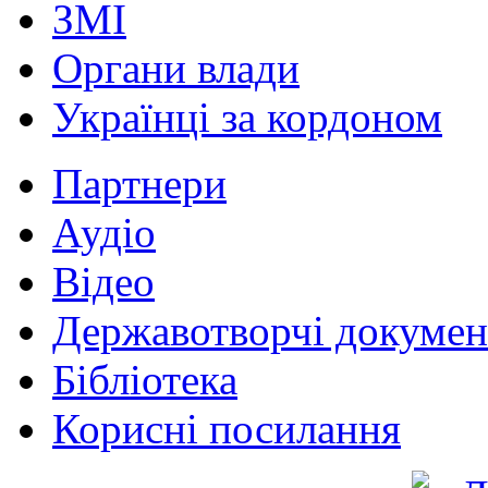
ЗМІ
Органи влади
Українці за кордоном
Партнери
Аудіо
Відео
Державотворчі докумен
Бібліотека
Корисні посилання