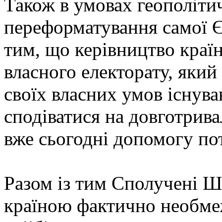
Також в умовах геополітич
переформатування самої Є
тим, що керівництво краї
власного електорату, який
своїх власних умов існува
сподіватися на довготрива
вже сьогодні допомогу по
Разом із тим Сполучені 
країною фактично необме