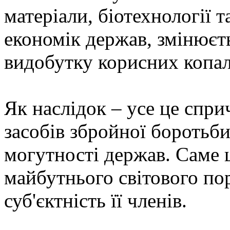
матеріали, біотехнології т
економік держав, змінюєть
видобутку корисних копа
Як наслідок – усе це спр
засобів збройної боротьби
могутності держав. Саме 
майбутнього світового по
суб'єктність її членів.