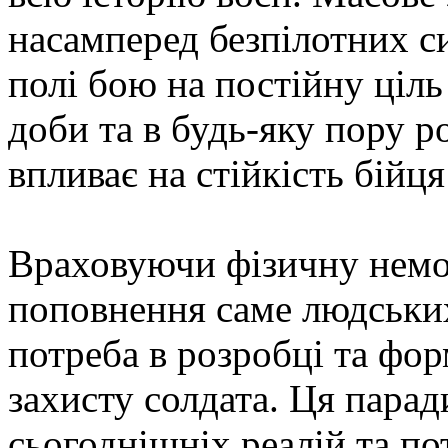
насамперед безпілотних с
полі бою на постійну ціль
доби та в будь-яку пору ро
впливає на стійкість бійц
Враховуючи фізичну немо
поповнення саме людських
потреба в розробці та фо
захисту солдата. Ця пара
сьогоднішніх реалій та пот