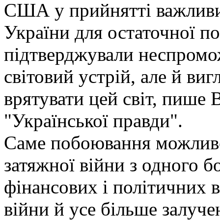
США у прийнятті важлив
України для остаточної по
підтверджували неспромож
світовий устрій, але й ви
врятувати цей світ, пише
"Української правди".
Саме побоювання можливої
затяжної війни з одного б
фінансових і політичних в
війни й усе більше залуч