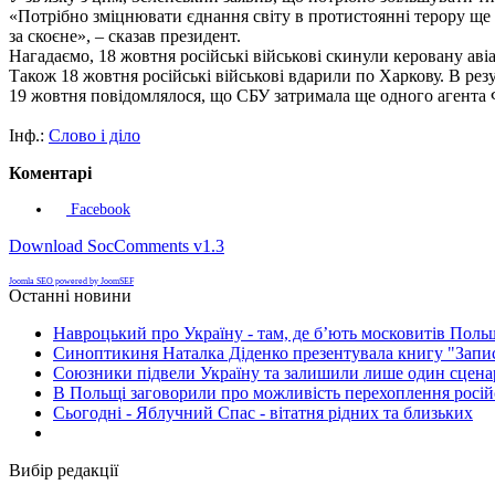
«Потрібно зміцнювати єднання світу в протистоянні терору ще бі
за скоєне», – сказав президент.
Нагадаємо, 18 жовтня російські військові скинули керовану аві
Також 18 жовтня російські військові вдарили по Харкову. В рез
19 жовтня повідомлялося, що СБУ затримала ще одного агента Ф
Інф.:
Слово і діло
Коментарі
Facebook
Download SocComments v1.3
Joomla SEO powered by JoomSEF
Останні новини
Навроцький про Україну - там, де б’ють московитів Поль
Синоптикиня Наталка Діденко презентувала книгу "Запи
Союзники підвели Україну та залишили лише один сценар
В Польщі заговорили про можливість перехоплення росій
Сьогодні - Яблучний Спас - вітатня рідних та близьких
Вибір редакції