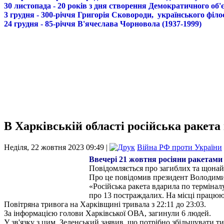
30 листопада - 20 років з дня створення Демократичного о
3 грудня - 300-річчя Григорія Сковороди, українського філо
24 грудня - 85-річчя В'ячеслава Чорновола (1937-1999)
В Харківській області російська ракета
Неділя, 22 жовтня 2023 09:49 |
Війна РФ проти України
Ввечері 21 жовтня росіяни ракетами
Повідомляється про загиблих та щона
Про це повідомив президент Володими
«Російська ракета вдарила по термінал
про 13 постраждалих. На місці працюют
Повітряна тривога на Харківщині тривала з 22:11 до 23:03.
За інформацією голови Харківської ОВА, загинули 6 людей.
У зв'язку з цим, Зеленський заявив, що потрібно збільшувати т