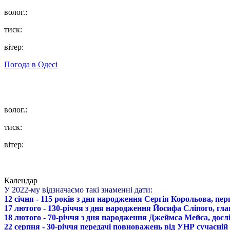
волог.:
тиск:
вітер:
Погода в
Одесі
волог.:
тиск:
вітер:
Календар
У 2022-му відзначаємо такі знаменні дати:
12 січня - 115 років з дня народження Сергія Корольова, пе
17 лютого - 130-річчя з дня народження Йосифа Сліпого, гл
18 лютого - 70-річчя з дня народження Джеймса Мейса, дослі
22 серпня - 30-річчя передачі повноважень від УНР сучасній