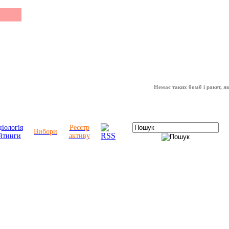
Немає таких бомб і ракет, які мож
іологія
Реєстр
Вибори
йтинги
активу