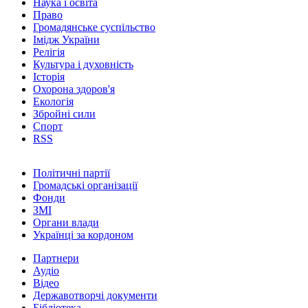
Наука і освіта
Право
Громадянське суспільство
Імідж України
Релігія
Культура і духовність
Історія
Охорона здоров'я
Екологія
Збройні сили
Спорт
RSS
Політичні партії
Громадські організації
Фонди
ЗМІ
Органи влади
Українці за кордоном
Партнери
Аудіо
Відео
Державотворчі документи
Бібліотека