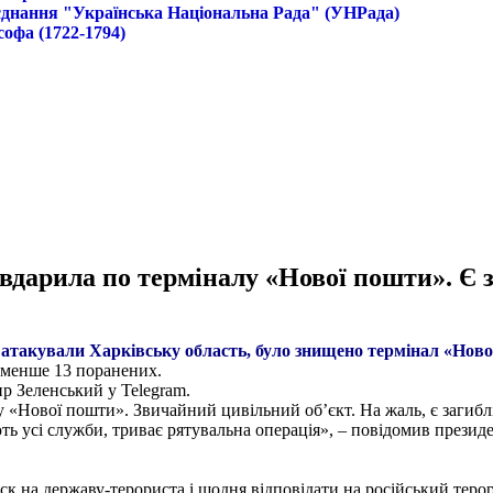
б'єднання "Українська Національна Рада" (УНРада)
софа (1722-1794)
 вдарила по терміналу «Нової пошти». Є 
 атакували Харківську область, було знищено термінал «Ново
йменше 13 поранених.
р Зеленський у Telegram.
у «Нової пошти». Звичайний цивільний обʼєкт. На жаль, є загиблі
ь усі служби, триває рятувальна операція», – повідомив президе
иск на державу-терориста і щодня відповідати на російський терор