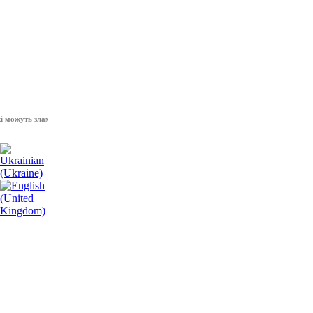
уть зламати волю народу, - Президент України Володимир Зеленський