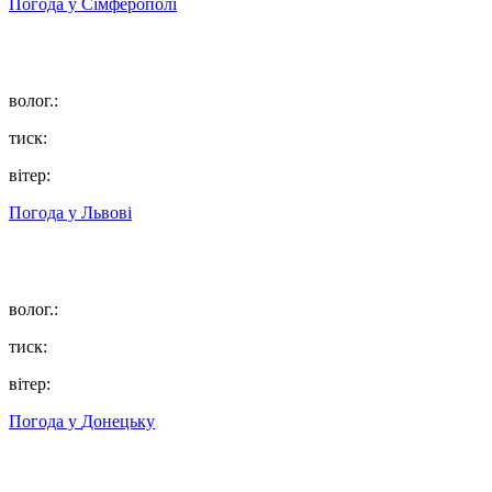
Погода у
Сімферополі
волог.:
тиск:
вітер:
Погода у
Львові
волог.:
тиск:
вітер:
Погода у
Донецьку