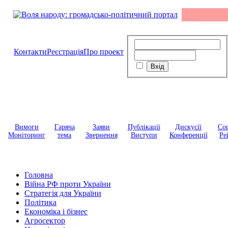
Контакти
Реєстрація
Про проект
Вимоги
Гаряча
Заяви
Публікації
Дискусії
Соц
Моніторинг
тема
Звернення
Виступи
Конференції
Ре
Головна
Війна РФ проти України
Стратегія для України
Політика
Економіка і бізнес
Агросектор