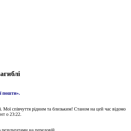
загиблі
ї пошти».
. Мої співчуття рідним та близьким! Станом на цей час відомо
нт о 23:22.
 результатами на передовій.