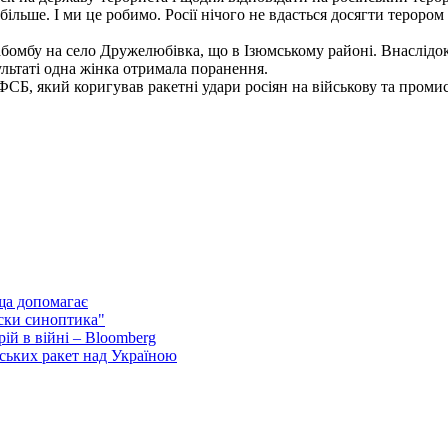
льше. І ми це робимо. Росії нічого не вдасться досягти терором 
абомбу на село Дружелюбівка, що в Ізюмському районі. Внаслідок 
ультаті одна жінка отримала поранення.
СБ, який коригував ракетні удари росіян на військову та промис
ща допомагає
ски синоптика"
ій в війні – Bloomberg
ських ракет над Україною