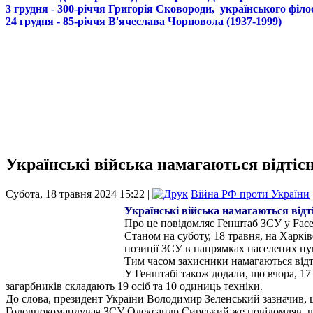
3 грудня - 300-річчя Григорія Сковороди, українського філо
24 грудня - 85-річчя В'ячеслава Чорновола (1937-1999)
Українські війська намагаються відтіс
Субота, 18 травня 2024 15:22 |
Війна РФ проти України
Українські війська намагаються відт
Про це повідомляє Генштаб ЗСУ у Face
Станом на суботу, 18 травня, на Харкі
позиції ЗСУ в напрямках населених пун
Тим часом захисники намагаються відт
У Генштабі також додали, що вчора, 17 
загарбників складають 19 осіб та 10 одиниць техніки.
До слова, президент України Володимир Зеленський зазначив, що
Головнокомандувач ЗСУ Олександр Сирський же повідомляв, що 