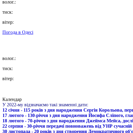
волог.:
тиск:
вітер:
Погода в
Одесі
волог.:
тиск:
вітер:
Календар
У 2022-му відзначаємо такі знаменні дати:
12 січня - 115 років з дня народження Сергія Корольова, пе
17 лютого - 130-річчя з дня народження Йосифа Сліпого, гл
18 лютого - 70-річчя з дня народження Джеймса Мейса, дослі
22 серпня - 30-річчя передачі повноважень від УНР сучасній
30 листопада - 20 років з дня створення Демократичного о