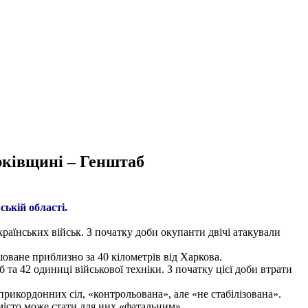
рківщині – Генштаб
ській області.
раїнських військ. З початку доби окупанти двічі атакували
оване приблизно за 40 кілометрів від Харкова.
та 42 одиниці військової техніки. З початку цієї доби втрати
прикордонних сіл, «контрольована», але «не стабілізована».
місто може стати для них «фатальним».