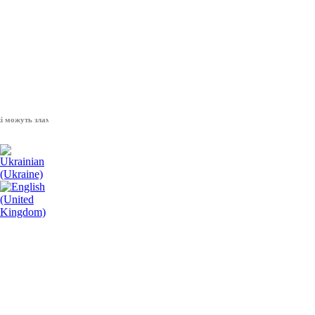
жуть зламати волю народу, - Президент України Володимир Зеленський