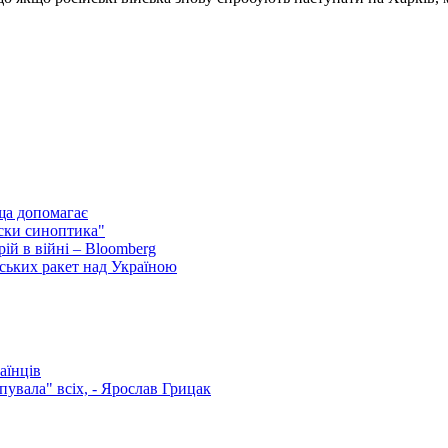
ща допомагає
ски синоптика"
ій в війні – Bloomberg
ських ракет над Україною
аїнців
увала" всіх, - Ярослав Грицак