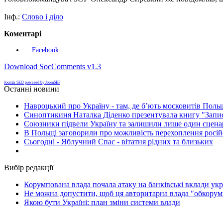
Інф.:
Слово і діло
Коментарі
Facebook
Download SocComments v1.3
Joomla SEO powered by JoomSEF
Останні новини
Навроцький про Україну - там, де б’ють московитів Поль
Синоптикиня Наталка Діденко презентувала книгу "Запи
Союзники підвели Україну та залишили лише один сценар
В Польщі заговорили про можливість перехоплення росій
Сьогодні - Яблучний Спас - вітатня рідних та близьких
Вибір редакції
Корумпована влада почала атаку на банківські вклади укр
Не можна допустити, щоб ця авторитарна влада "обкорумп
Якою бути Україні: план зміни системи влади