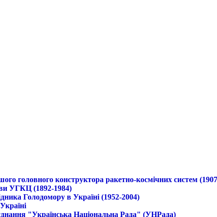
ршого головного конструктора ракетно-космічних систем (1907
ави УГКЦ (1892-1984)
дника Голодомору в Україні (1952-2004)
 Україні
б'єднання "Українська Національна Рада" (УНРада)