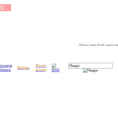
Немає таких бомб і ракет, які мо
іологія
Реєстр
Вибори
йтинги
активу