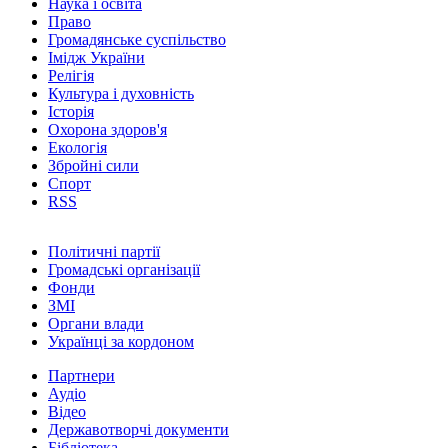
Наука і освіта
Право
Громадянське суспільство
Імідж України
Релігія
Культура і духовність
Історія
Охорона здоров'я
Екологія
Збройні сили
Спорт
RSS
Політичні партії
Громадські організації
Фонди
ЗМІ
Органи влади
Українці за кордоном
Партнери
Аудіо
Відео
Державотворчі документи
Бібліотека