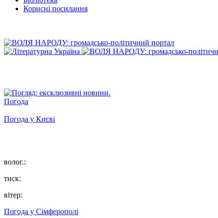
Корисні посилання
Погода
Погода у
Києві
волог.:
тиск:
вітер:
Погода у
Сімферополі