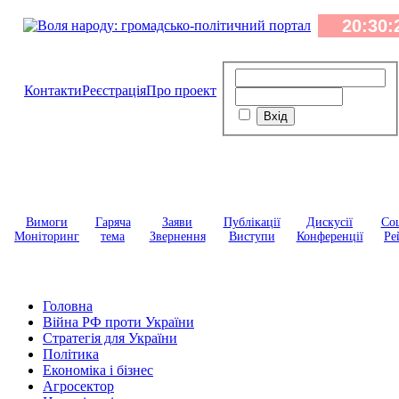
Контакти
Реєстрація
Про проект
Вимоги
Гаряча
Заяви
Публікації
Дискусії
Соц
Моніторинг
тема
Звернення
Виступи
Конференції
Ре
Головна
Війна РФ проти України
Стратегія для України
Політика
Економіка і бізнес
Агросектор