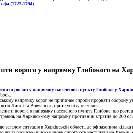
софа (1722-1794)
нити ворога у напрямку Глибокого на Ха
існити росіян у напрямку нас
еленого пункту Глибоке у Харків
book.
вському напрямку ворог не припиняє спроби прорвати оборону ук
ктів Липці та Вовчанськ, проте успіху не мали.
існити ворога в напрямку населеного пункту Глибоке, що розташ
травня, на Харківському напрямку противник втратив до 200 осіб 
 загалом ситуація в Харківській області, де рф захопила кілька 
якщо російські війська знову спробують наступати на Харків, 