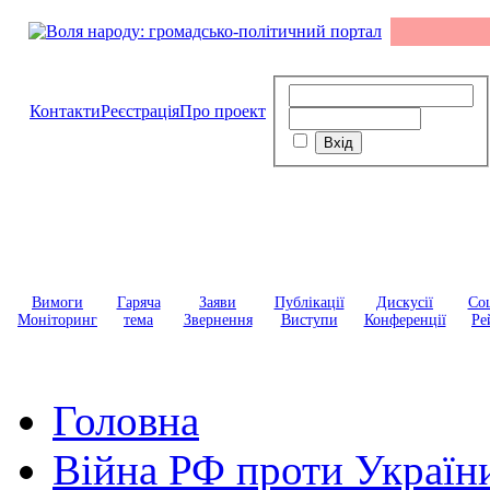
Контакти
Реєстрація
Про проект
Вимоги
Гаряча
Заяви
Публікації
Дискусії
Соц
Моніторинг
тема
Звернення
Виступи
Конференції
Ре
Головна
Війна РФ проти Україн