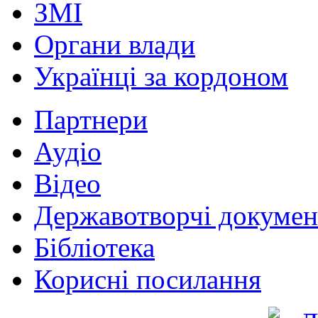
ЗМІ
Органи влади
Українці за кордоном
Партнери
Аудіо
Відео
Державотворчі докумен
Бібліотека
Корисні посилання