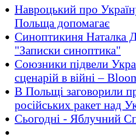
Навроцький про Україну
Польща допомагає
Синоптикиня Наталка Д
"Записки синоптика"
Союзники підвели Укра
сценарій в війні – Bloo
В Польщі заговорили п
російських ракет над У
Сьогодні - Яблучний Спа