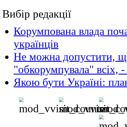
Вибір редакції
Корумпована влада поча
українців
Не можна допустити, що
"обкорумпувала" всіх, 
Якою бути Україні: пла