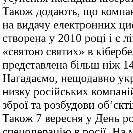
Також додають, що компа
на видачу електронних ци
створена у 2010 році і є л
«святою святих» в кіберб
представлена ​​більш ніж 14
Нагадаємо, нещодавно укр
низку російських компані
зброї та розбудови об’єкт
Також 7 вересня у День ро
спецоперацію в росії. На 