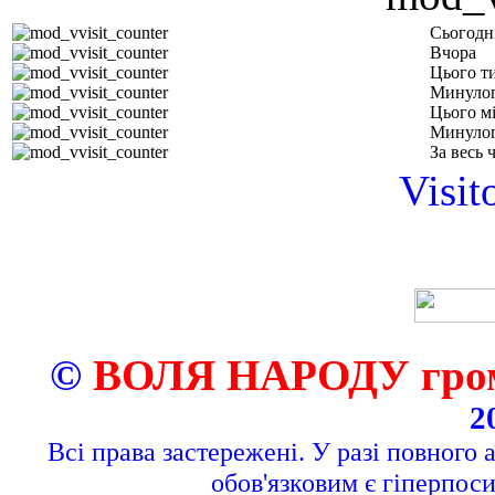
Сьогодн
Вчора
Цього т
Минулог
Цього м
Минулог
За весь 
Visit
©
ВОЛЯ НАРОДУ грома
2
Всі права застережені. У разі повного 
обов'язковим є гіперпос