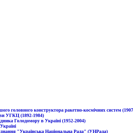
ршого головного конструктора ракетно-космічних систем (1907
ави УГКЦ (1892-1984)
дника Голодомору в Україні (1952-2004)
 Україні
б'єднання "Українська Національна Рада" (УНРада)