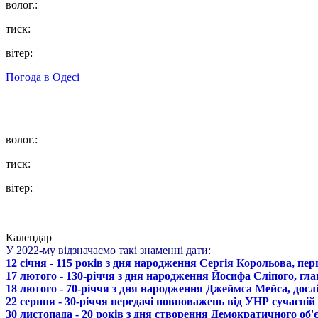
волог.:
тиск:
вітер:
Погода в
Одесі
волог.:
тиск:
вітер:
Календар
У 2022-му відзначаємо такі знаменні дати:
12 січня - 115 років з дня народження Сергія Корольова, пе
17 лютого - 130-річчя з дня народження Йосифа Сліпого, гл
18 лютого - 70-річчя з дня народження Джеймса Мейса, дослі
22 серпня - 30-річчя передачі повноважень від УНР сучасній
30 листопада - 20 років з дня створення Демократичного о