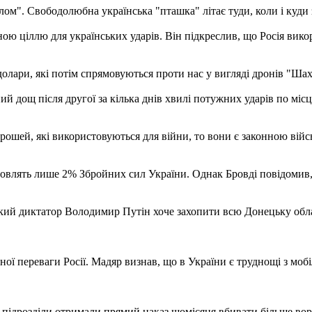
лом". Свободолюбна українська "пташка" літає туди, коли і куди 
тною ціллю для українських ударів. Він підкреслив, що Росія ви
долари, які потім спрямовуються проти нас у вигляді дронів "Шах
й дощ після другої за кілька днів хвилі потужних ударів по міс
рошей, які використовуються для війни, то вони є законною війс
новлять лише 2% Збройних сил України. Однак Бровді повідомив, 
ький диктатор Володимир Путін хоче захопити всю Донецьку обла
ої переваги Росії. Мадяр визнав, що в України є труднощі з мобі
ідрозділи отримали прямий наказ щомісяця вбивати більше ворож