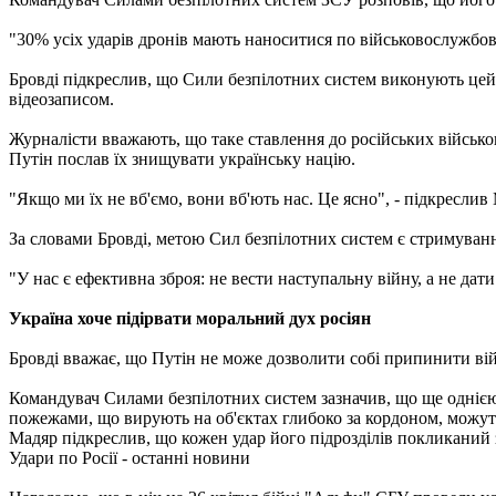
"30% усіх ударів дронів мають наноситися по військовослужбов
Бровді підкреслив, що Сили безпілотних систем виконують цей п
відеозаписом.
Журналісти вважають, що таке ставлення до російських військов
Путін послав їх знищувати українську націю.
"Якщо ми їх не вб'ємо, вони вб'ють нас. Це ясно", - підкреслив
За словами Бровді, метою Сил безпілотних систем є стримуванн
"У нас є ефективна зброя: не вести наступальну війну, а не дат
Україна хоче підірвати моральний дух росіян
Бровді вважає, що Путін не може дозволити собі припинити вій
Командувач Силами безпілотних систем зазначив, що ще однією м
пожежами, що вирують на об'єктах глибоко за кордоном, можуть
Мадяр підкреслив, що кожен удар його підрозділів покликаний зм
Удари по Росії - останні новини