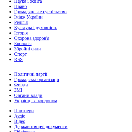
Наука і освіта
Право
Громадянське суспільство
Імідж України
Релігія
Культура і духовність
Історія
Охорона здоров'я
Екологія
Збройні сили
Спорт
RSS
Політичні партії
Громадські організації
Фонди
ЗМІ
Органи влади
Українці за кордоном
Партнери
Аудіо
Відео
Державотворчі документи
Бібліотека