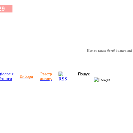
Немає таких бомб і ракет, які можуть
іологія
Реєстр
Вибори
йтинги
активу