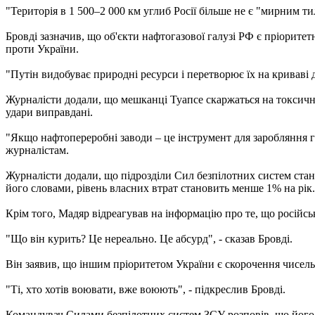
"Територія в 1 500–2 000 км углиб Росії більше не є "мирним ти
Бровді зазначив, що об'єкти нафтогазової галузі РФ є пріорите
проти України.
"Путін видобуває природні ресурси і перетворює їх на криваві 
Журналісти додали, що мешканці Туапсе скаржаться на токсични
удари виправдані.
"Якщо нафтопереробні заводи – це інструмент для заробляння г
журналістам.
Журналісти додали, що підрозділи Сил безпілотних систем ста
його словами, рівень власних втрат становить менше 1% на рік.
Крім того, Мадяр відреагував на інформацію про те, що російс
"Що він курить? Це нереально. Це абсурд", - сказав Бровді.
Він заявив, що іншим пріоритетом України є скорочення чисельн
"Ті, хто хотів воювати, вже воюють", - підкреслив Бровді.
Командувач Силами безпілотних систем ЗСУ розповів, що його п