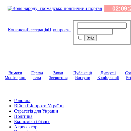
Контакти
Реєстрація
Про проект
Вимоги
Гаряча
Заяви
Публікації
Дискусії
Соц
Моніторинг
тема
Звернення
Виступи
Конференції
Ре
Головна
Війна РФ проти України
Стратегія для України
Політика
Економіка і бізнес
Агросектор