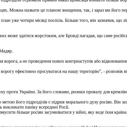
цях. Можна назвати це планом знищення, так, і зараз ми його пе
лан уже чотири місяці поспіль. Більше того, він зазначив, що л
их може здатися жорстоким, але Бровді нагадав, що саме російськ
 Мадяр.
я ворога, а не проведення нових контрнаступів або відвоювання
и ворогу ефективно просуватися на нашу територію", - розповів ві
ну проти України. За його словами, ризики провалу для кремлівс
етою його підрозділів є підрив морального духу росіян. Він заз
 викликати паніку всередині Росії.
усити більше росіян засумніватися у війні, яку веде їхня країна 