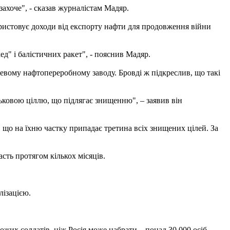
захоче", - сказав журналістам Мадяр.
користовує доходи від експорту нафти для продовження війни
ед" і балістичних ракет", - пояснив Мадяр.
цевому нафтопереробному заводу. Бровді ж підкреслив, що такі
ьковою ціллю, що підлягає знищенню", – заявив він
що на їхню частку припадає третина всіх знищених цілей. За
сть протягом кількох місяців.
лізацією.
их солдатів, ніж Росія може набрати – понад 30 000 осіб.