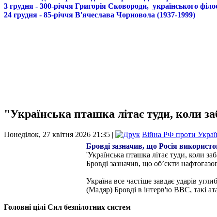
3 грудня - 300-річчя Григорія Сковороди, українського філо
24 грудня - 85-річчя В'ячеслава Чорновола (1937-1999)
"Українська пташка літає туди, коли з
Понеділок, 27 квітня 2026 21:35 |
Війна РФ проти Украї
Бровді зазначив, що Росія використо
'Українська пташка літає туди, коли за
Бровді зазначив, що об’єкти нафтогазов
Україна все частіше завдає ударів угли
(Мадяр) Бровді в інтерв'ю BBC, такі а
Головні цілі Сил безпілотних систем