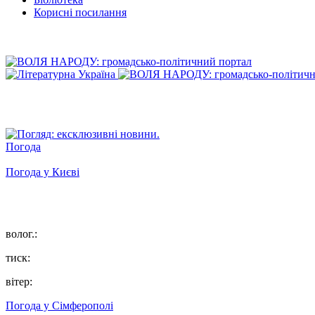
Корисні посилання
Погода
Погода у
Києві
волог.:
тиск:
вітер:
Погода у
Сімферополі