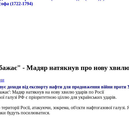
софа (1722-1794)
абажає" - Мадяр натякнув про нову хвилю
ни
вує доходи від експорту нафти для продовження війни проти 
бажає': Мадяр натякнув на нову хвилю ударів по Росії
ої галузі РФ є пріоритетною ціллю для українських ударів.
б території Росії, атакуючи, зокрема, об'єкти нафтогазової галу
таки будуть посилюватися.