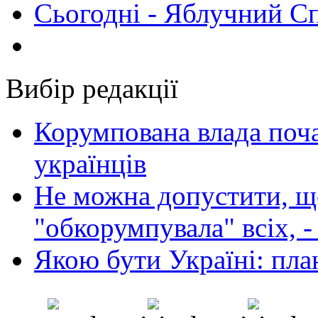
Сьогодні - Яблучний Спа
Вибір редакції
Корумпована влада поча
українців
Не можна допустити, що
"обкорумпувала" всіх, 
Якою бути Україні: пла