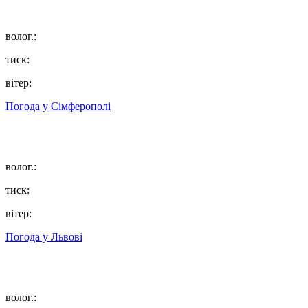
волог.:
тиск:
вітер:
Погода у
Сімферополі
волог.:
тиск:
вітер:
Погода у
Львові
волог.: