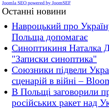
Joomla SEO powered by JoomSEF
Останні новини
Навроцький про Україну
Польща допомагає
Синоптикиня Наталка Д
"Записки синоптика"
Союзники підвели Укра
сценарій в війні – Bloo
В Польщі заговорили п
російських ракет над У