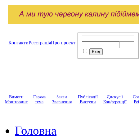
Контакти
Реєстрація
Про проект
Вимоги
Гаряча
Заяви
Публікації
Дискусії
Соц
Моніторинг
тема
Звернення
Виступи
Конференції
Ре
Головна