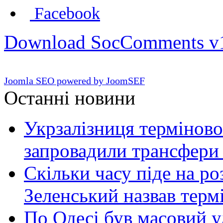
Facebook
Download SocComments v
Joomla SEO powered by JoomSEF
Останні новини
Укрзалізниця терміново
запровадили трансфери
Скільки часу піде на роз
Зеленський назвав терм
По Одесі був масовий уд