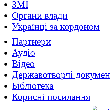
ЗМІ
Органи влади
Українці за кордоном
Партнери
Аудіо
Відео
Державотворчі докумен
Бібліотека
Корисні посилання