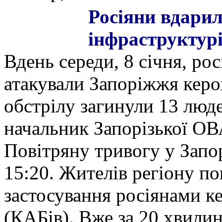
Росіяни вдари
інфраструктурі
Вдень середи, 8 січня, ро
атакували Запоріжжя кер
обстрілу загинули 13 люд
начальник Запорізької ОВ
Повітряну тривогу у Запор
15:20. Жителів регіону п
застосування росіянами к
(КАБів). Вже за 20 хвили