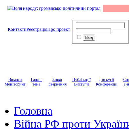
Контакти
Реєстрація
Про проект
Вимоги
Гаряча
Заяви
Публікації
Дискусії
Соц
Моніторинг
тема
Звернення
Виступи
Конференції
Ре
Головна
Війна РФ проти Україн