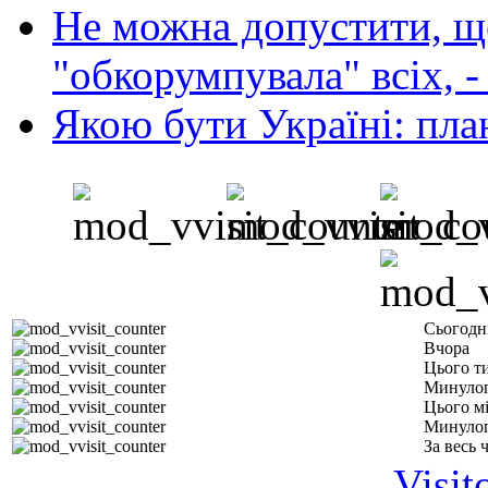
Не можна допустити, що
"обкорумпувала" всіх, 
Якою бути Україні: пла
Сьогодн
Вчора
Цього т
Минулог
Цього м
Минулог
За весь 
Visit