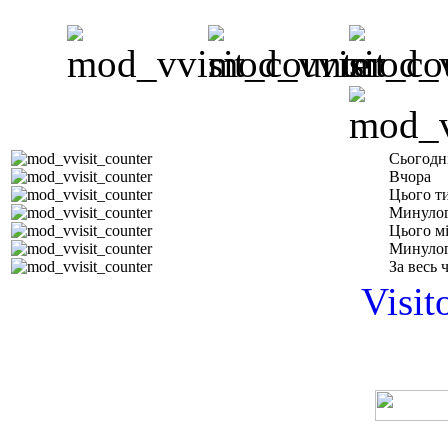
Сьогодн
Вчора
Цього т
Минулог
Цього м
Минулог
За весь 
Visit