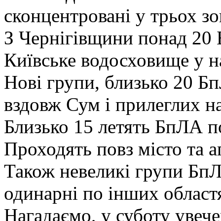
сконцентровані у трьох зо
З Чернігівщини понад 20 
Київське водосховище у
Нові групи, близько 20 Б
вздовж Сум і прилеглих н
Близько 15 летять БпЛА по
Проходять повз місто та 
Також невеликі групи БпЛ
одинарні по інших област
Нагадаємо, у суботу увече