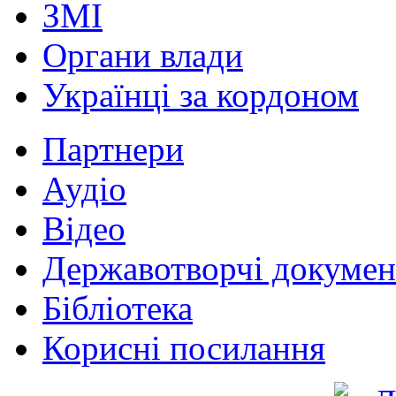
ЗМІ
Органи влади
Українці за кордоном
Партнери
Аудіо
Відео
Державотворчі докумен
Бібліотека
Корисні посилання