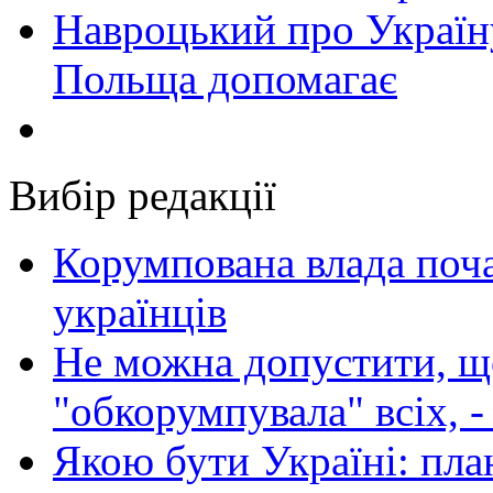
Навроцький про Україну
Польща допомагає
Вибір редакції
Корумпована влада поча
українців
Не можна допустити, що
"обкорумпувала" всіх, 
Якою бути Україні: пла