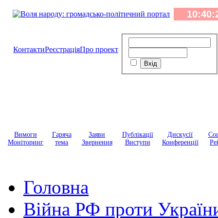
Контакти
Реєстрація
Про проект
Вимоги
Гаряча
Заяви
Публікації
Дискусії
Соц
Моніторинг
тема
Звернення
Виступи
Конференції
Ре
Головна
Війна РФ проти Україн