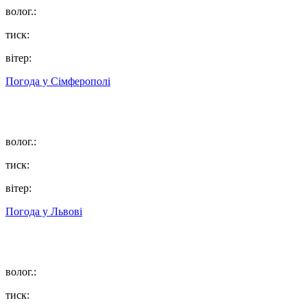
волог.:
тиск:
вітер:
Погода у
Сімферополі
волог.:
тиск:
вітер:
Погода у
Львові
волог.:
тиск: