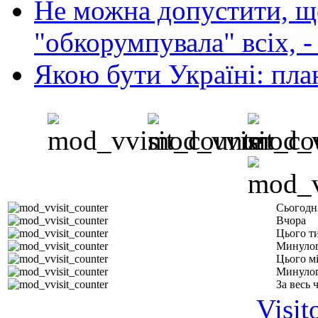
Не можна допустити, що
"обкорумпувала" всіх, 
Якою бути Україні: пла
Сьогодн
Вчора
Цього т
Минулог
Цього м
Минулог
За весь 
Visit