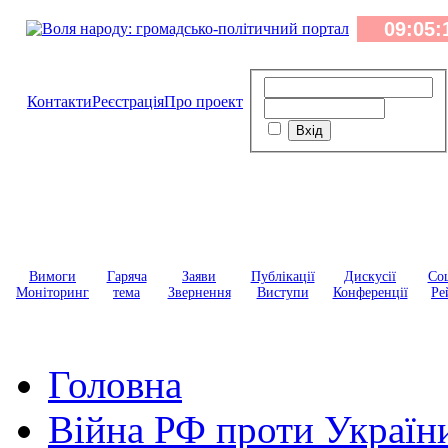
Контакти
Реєстрація
Про проект
Вимоги
Гаряча
Заяви
Публікації
Дискусії
Соц
Моніторинг
тема
Звернення
Виступи
Конференції
Ре
Головна
Війна РФ проти Україн