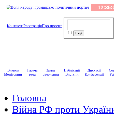
Контакти
Реєстрація
Про проект
Вимоги
Гаряча
Заяви
Публікації
Дискусії
Соц
Моніторинг
тема
Звернення
Виступи
Конференції
Ре
Головна
Війна РФ проти Україн