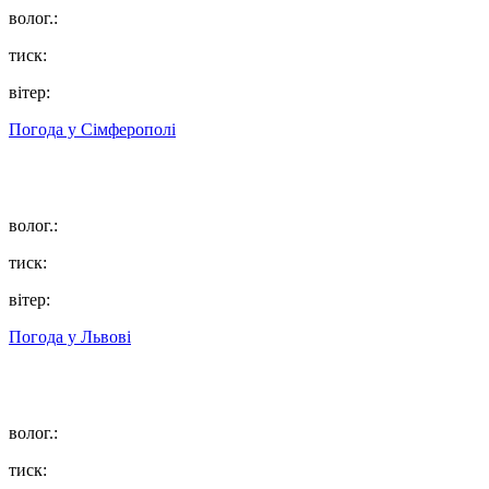
волог.:
тиск:
вітер:
Погода у
Сімферополі
волог.:
тиск:
вітер:
Погода у
Львові
волог.:
тиск: