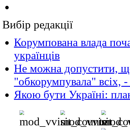
Вибір редакції
Корумпована влада поча
українців
Не можна допустити, що
"обкорумпувала" всіх, 
Якою бути Україні: пла