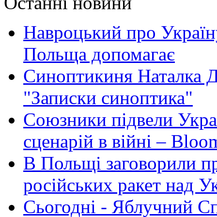
Останні новини
Навроцький про Україну
Польща допомагає
Синоптикиня Наталка Д
"Записки синоптика"
Союзники підвели Укра
сценарій в війні – Bloo
В Польщі заговорили п
російських ракет над У
Сьогодні - Яблучний Спа