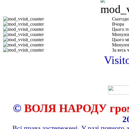
Сьогодн
Вчора
Цього т
Минулог
Цього м
Минулог
За весь 
Visit
©
ВОЛЯ НАРОДУ грома
2
Всі права застережені. У разі повного 