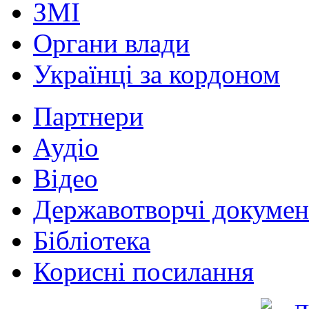
ЗМІ
Органи влади
Українці за кордоном
Партнери
Аудіо
Відео
Державотворчі докумен
Бібліотека
Корисні посилання