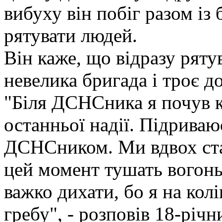
вибуху він побіг разом із
рятувати людей.
Він каже, що відразу ряту
невелика бригада і троє д
"Біля ДСНСника я почув к
останньої надії. Підриваю
ДСНСником. Ми вдвох ста
цей момент тушать вогонь 
важко дихати, бо я на колі
гребу", - розповів 18-річн