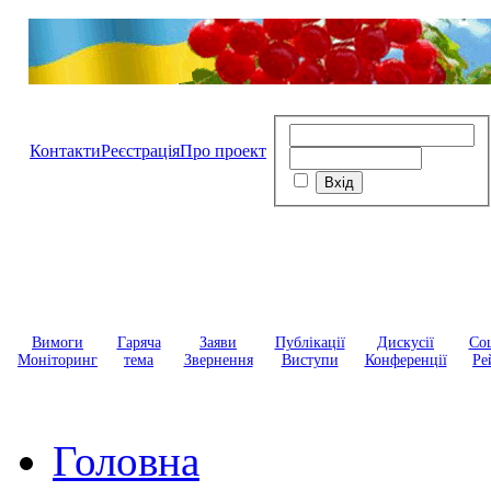
Контакти
Реєстрація
Про проект
Вимоги
Гаряча
Заяви
Публікації
Дискусії
Соц
Моніторинг
тема
Звернення
Виступи
Конференції
Ре
Головна