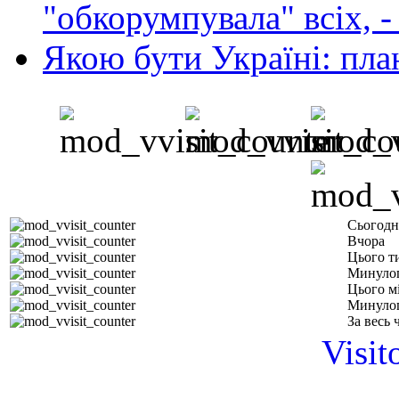
"обкорумпувала" всіх, 
Якою бути Україні: пла
Сьогодн
Вчора
Цього т
Минуло
Цього м
Минулог
За весь 
Visit