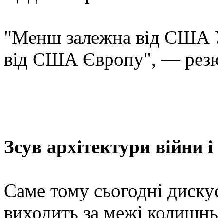
"Менш залежна від США У
від США Європу", — резю
Зсув архітектури війни 
Саме тому сьогодні диску
виходить за межі колишнь