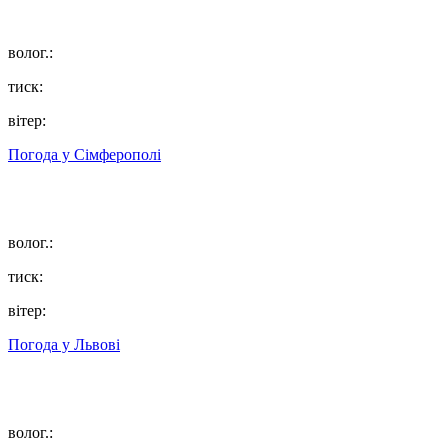
волог.:
тиск:
вітер:
Погода у
Сімферополі
волог.:
тиск:
вітер:
Погода у
Львові
волог.: