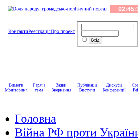
Контакти
Реєстрація
Про проект
Вимоги
Гаряча
Заяви
Публікації
Дискусії
Соц
Моніторинг
тема
Звернення
Виступи
Конференції
Ре
Головна
Війна РФ проти Україн