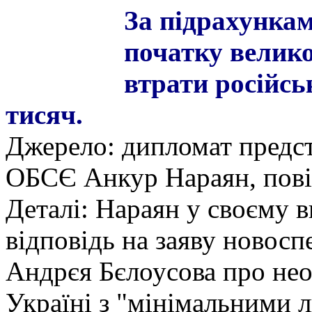
За підрахункам
початку велик
втрати російсь
тисяч.
Джерело: дипломат предст
ОБСЄ Анкур Нараян, пові
Деталі: Нараян у своєму в
відповідь на заяву новосп
Андрєя Бєлоусова про нео
Україні з "мінімальними 