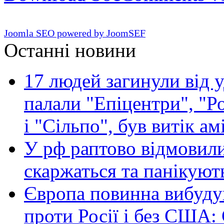
Joomla SEO powered by JoomSEF
Останні новини
17 людей загинули від у
палали "Епіцентри", "Р
і "Сільпо", був витік ам
У рф раптово відмовили
скаржаться та панікуют
Європа повинна вибуду
проти Росії і без США: