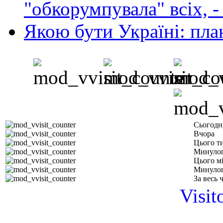
"обкорумпувала" всіх, 
Якою бути Україні: пла
Сьогодн
Вчора
Цього т
Минулог
Цього м
Минулог
За весь 
Visit