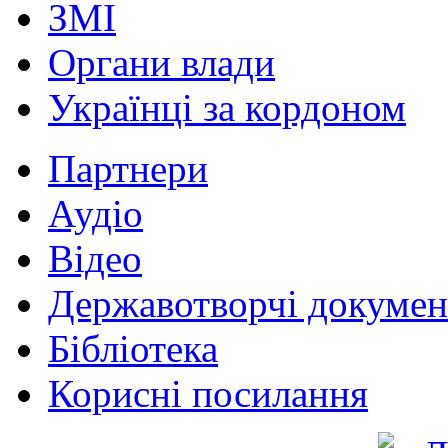
ЗМІ
Органи влади
Українці за кордоном
Партнери
Аудіо
Відео
Державотворчі докумен
Бібліотека
Корисні посилання