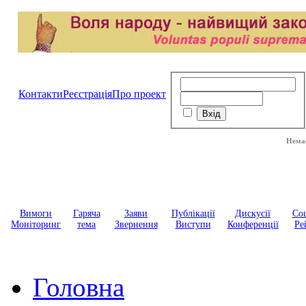
Контакти
Реєстрація
Про проект
Немає таких б
Вимоги
Гаряча
Заяви
Публікації
Дискусії
Соц
Моніторинг
тема
Звернення
Виступи
Конференції
Ре
Головна