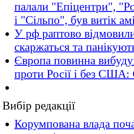
палали "Епіцентри", "Р
і "Сільпо", був витік ам
У рф раптово відмовили
скаржаться та панікуют
Європа повинна вибуду
проти Росії і без США:
Вибір редакції
Корумпована влада поча