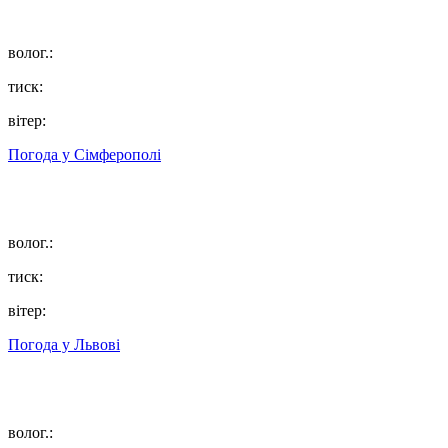
волог.:
тиск:
вітер:
Погода у
Сімферополі
волог.:
тиск:
вітер:
Погода у
Львові
волог.: