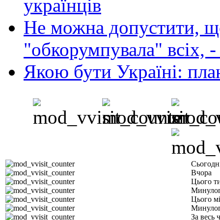
українців
Не можна допустити, що
"обкорумпувала" всіх, 
Якою бути Україні: пла
Сьогодн
Вчора
Цього т
Минулог
Цього м
Минулог
За весь 