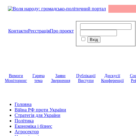
Контакти
Реєстрація
Про проект
Вимоги
Гаряча
Заяви
Публікації
Дискусії
Соц
Моніторинг
тема
Звернення
Виступи
Конференції
Ре
Головна
Війна РФ проти України
Стратегія для України
Політика
Економіка і бізнес
Агросектор