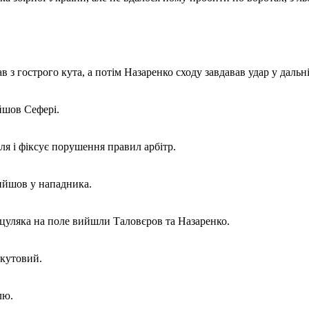
з гострого кута, а потім Назаренко сходу завдавав удар у дальній
ийшов Сефері.
я і фіксує порушення правил арбітр.
вийшов у нападника.
Гуцуляка на поле вийшли Таловєров та Назаренко.
 кутовий.
лю.