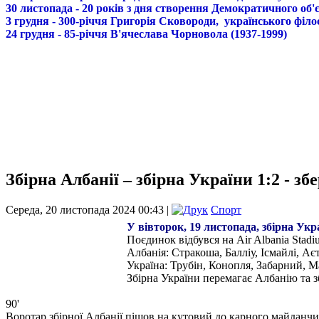
30 листопада - 20 років з дня створення Демократичного о
3 грудня - 300-річчя Григорія Сковороди, українського філо
24 грудня - 85-річчя В'ячеслава Чорновола (1937-1999)
Збірна Албанії – збірна України 1:2 - зб
Середа, 20 листопада 2024 00:43 |
Спорт
У вівторок, 19 листопада, збірна Укр
Поєдинок відбувся на Air Albania Stadi
Албанія: Стракоша, Балліу, Ісмайлі, Аєт
Україна: Трубін, Конопля, Забарний, 
Збірна України перемагає Албанію та з
90'
Воротар збірної Албанії пішов на кутовий до карного майданчика