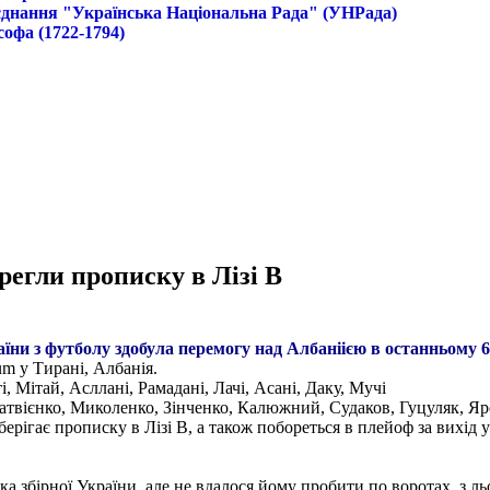
б'єднання "Українська Національна Рада" (УНРада)
софа (1722-1794)
ерегли прописку в Лізі B
аїни з футболу здобула перемогу над Албаніією в останньому 6
um у Тирані, Албанія.
і, Мітай, Асллані, Рамадані, Лачі, Асані, Даку, Мучі
Матвієнко, Миколенко, Зінченко, Калюжний, Судаков, Гуцуляк, Я
берігає прописку в Лізі B, а також побореться в плейоф за вихід
 збірної України, але не вдалося йому пробити по воротах, з льо