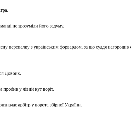
ітра.
манді не зрозуміли його задуму.
сну перепалку з українським форвардом, за що суддя нагородив 
вся Довбик.
а пробив у лівий кут воріт.
ризначає арбітр у ворота збірної України.