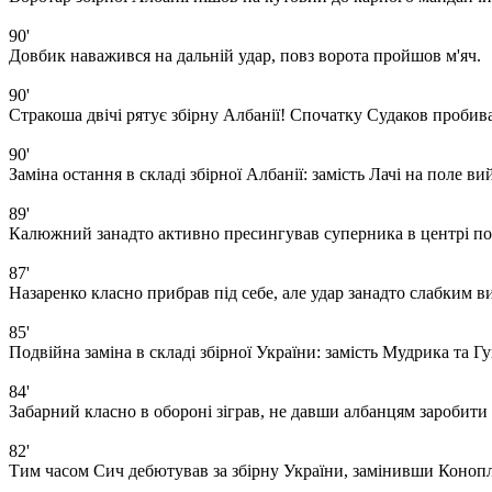
90'
Довбик наважився на дальній удар, повз ворота пройшов м'яч.
90'
Стракоша двічі рятує збірну Албанії! Спочатку Судаков пробивав 
90'
Заміна остання в складі збірної Албанії: замість Лачі на поле в
89'
Калюжний занадто активно пресингував суперника в центрі пол
87'
Назаренко класно прибрав під себе, але удар занадто слабким 
85'
Подвійна заміна в складі збірної України: замість Мудрика та 
84'
Забарний класно в обороні зіграв, не давши албанцям заробити
82'
Тим часом Сич дебютував за збірну України, замінивши Коноп