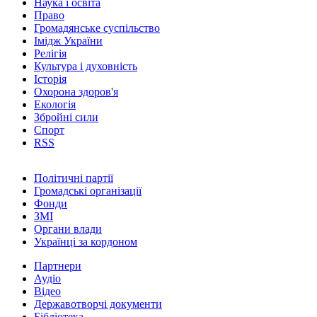
Наука і освіта
Право
Громадянське суспільство
Імідж України
Релігія
Культура і духовність
Історія
Охорона здоров'я
Екологія
Збройні сили
Спорт
RSS
Політичні партії
Громадські організації
Фонди
ЗМІ
Органи влади
Українці за кордоном
Партнери
Аудіо
Відео
Державотворчі документи
Бібліотека