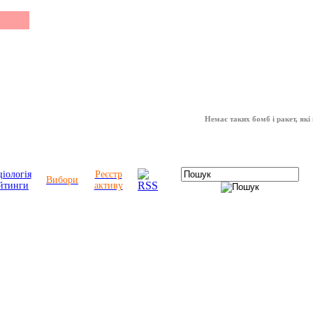
Немає таких бомб і ракет, які можут
іологія
Реєстр
Вибори
йтинги
активу