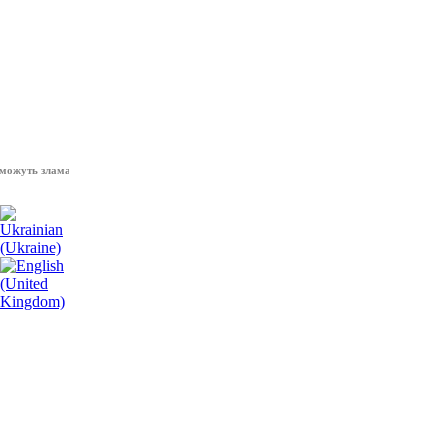
ь зламати волю народу, - Президент України Володимир Зеленський