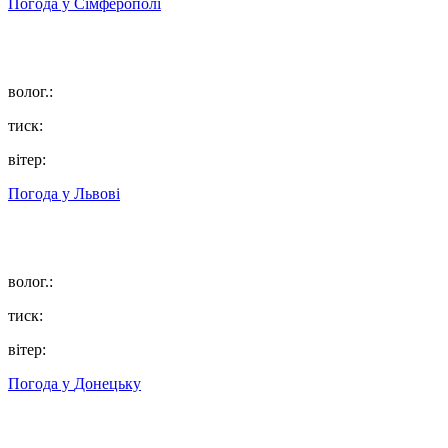
Погода у
Сімферополі
волог.:
тиск:
вітер:
Погода у
Львові
волог.:
тиск:
вітер:
Погода у
Донецьку