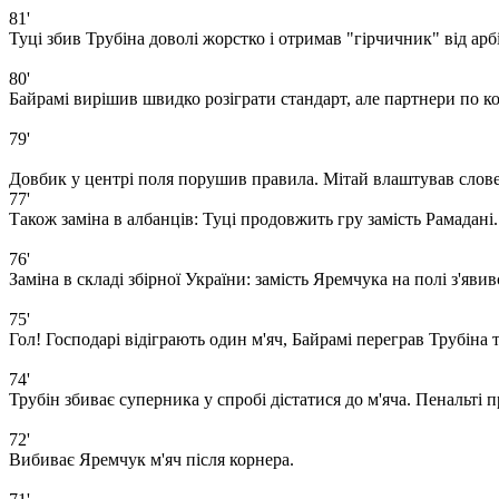
81'
Туці збив Трубіна доволі жорстко і отримав "гірчичник" від арб
80'
Байрамі вирішив швидко розіграти стандарт, але партнери по ко
79'
Довбик у центрі поля порушив правила. Мітай влаштував слове
77'
Також заміна в албанців: Туці продовжить гру замість Рамадані.
76'
Заміна в складі збірної України: замість Яремчука на полі з'яви
75'
Гол! Господарі відіграють один м'яч, Байрамі переграв Трубіна т
74'
Трубін збиває суперника у спробі дістатися до м'яча. Пенальті п
72'
Вибиває Яремчук м'яч після корнера.