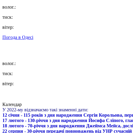
волог.:
тиск:
вітер:
Погода в
Одесі
волог.:
тиск:
вітер:
Календар
У 2022-му відзначаємо такі знаменні дати:
12 січня - 115 років з дня народження Сергія Корольова, пе
17 лютого - 130-річчя з дня народження Йосифа Сліпого, гл
18 лютого - 70-річчя з дня народження Джеймса Мейса, дослі
22 серпня - 30-річчя передачі повноважень від УНР сучасній