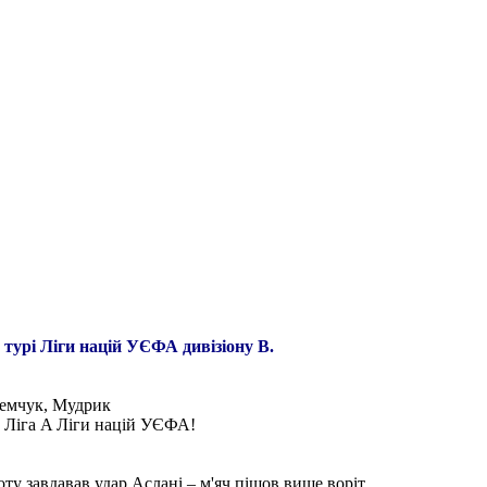
 турі Ліги націй УЄФА дивізіону В.
ремчук, Мудрик
 у Ліга A Ліги націй УЄФА!
ту завдавав удар Аслані – м'яч пішов вище воріт.