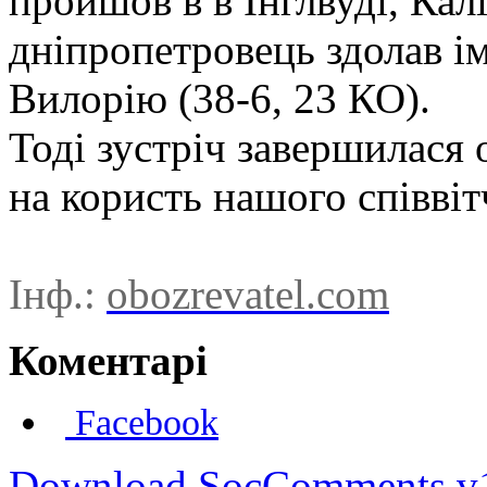
пройшов в в Інглвуді, Кал
дніпропетровець здолав і
Вилорiю (38-6, 23 КО).
Тоді зустріч завершилася
на користь нашого співвіт
Інф.:
obozrevatel.com
Коментарі
Facebook
Download SocComments v