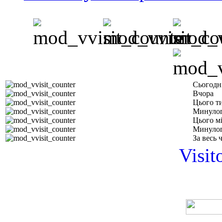
Сьогодн
Вчора
Цього т
Минулог
Цього м
Минулог
За весь 
Visit