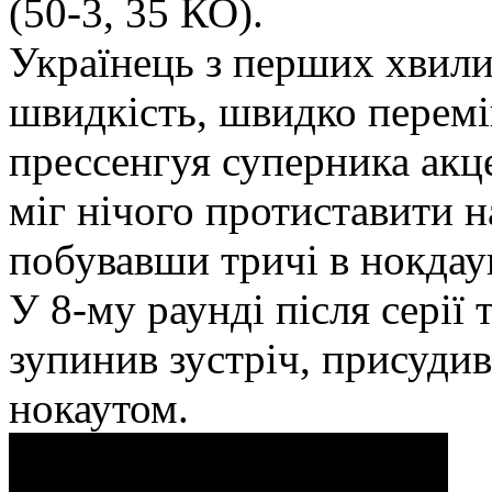
(50-3, 35 КО).
Українець з перших хвил
швидкість, швидко перемі
прессенгуя суперника акц
міг нічого протиставити 
побувавши тричi в нокдау
У 8-му раунді після серії 
зупинив зустріч, присуди
нокаутом.