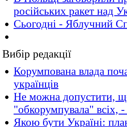
російських ракет над У
Сьогодні - Яблучний Спа
Вибір редакції
Корумпована влада поча
українців
Не можна допустити, що
"обкорумпувала" всіх, 
Якою бути Україні: пла