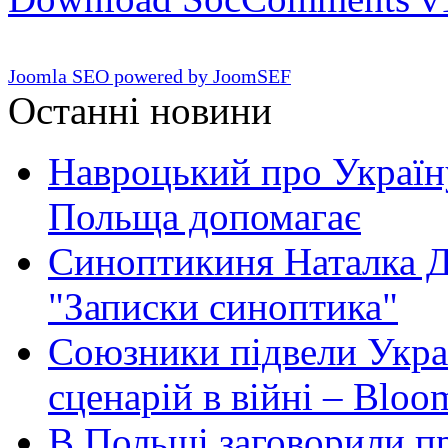
Joomla SEO powered by JoomSEF
Останні новини
Навроцький про Україну
Польща допомагає
Синоптикиня Наталка Д
"Записки синоптика"
Союзники підвели Укра
сценарій в війні – Bloo
В Польщі заговорили п