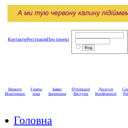
Контакти
Реєстрація
Про проект
Вимоги
Гаряча
Заяви
Публікації
Дискусії
Соц
Моніторинг
тема
Звернення
Виступи
Конференції
Ре
Головна