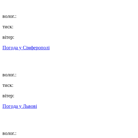
волог.:
тиск:
вітер:
Погода у
Сімферополі
волог.:
тиск:
вітер:
Погода у
Львові
волог.: