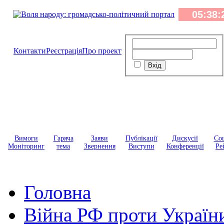
Контакти
Реєстрація
Про проект
Вимоги
Гаряча
Заяви
Публікації
Дискусії
Соц
Моніторинг
тема
Звернення
Виступи
Конференції
Ре
Головна
Війна РФ проти Україн