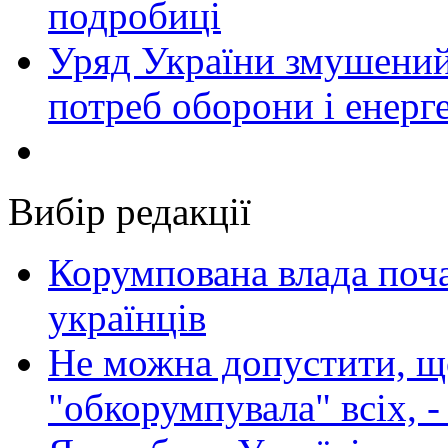
подробиці
Уряд України змушений
потреб оборони і енер
Вибір редакції
Корумпована влада поча
українців
Не можна допустити, що
"обкорумпувала" всіх, 