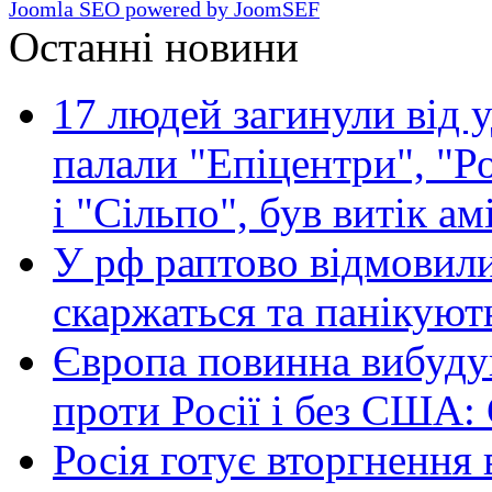
Joomla SEO powered by JoomSEF
Останні новини
17 людей загинули від у
палали "Епіцентри", "Р
і "Сільпо", був витік ам
У рф раптово відмовили
скаржаться та панікуют
Європа повинна вибуду
проти Росії і без США:
Росія готує вторгнення 