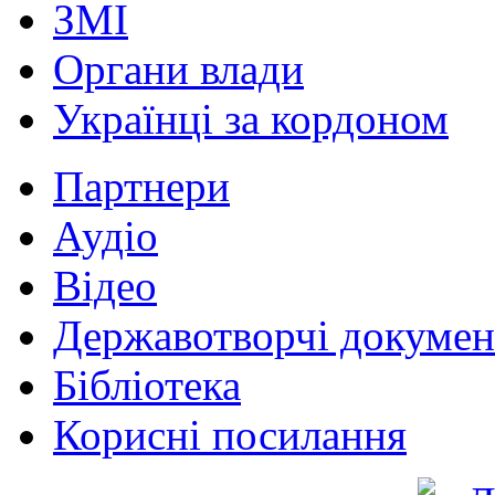
ЗМІ
Органи влади
Українці за кордоном
Партнери
Аудіо
Відео
Державотворчі докумен
Бібліотека
Корисні посилання