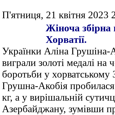
П'ятниця, 21 квітня 2023 
Жіноча збірна 
Хорватії.
Українки Аліна Грушіна-А
виграли золоті медалі на 
боротьби у хорватському З
Грушна-Акобія пробилася у
кг, а у вирішальній сутич
Азербайджану, зумівши п