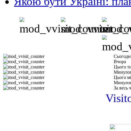
Якою бути Україні: пла
Сьогодн
Вчора
Цього т
Минулог
Цього м
Минулог
За весь 
Visit