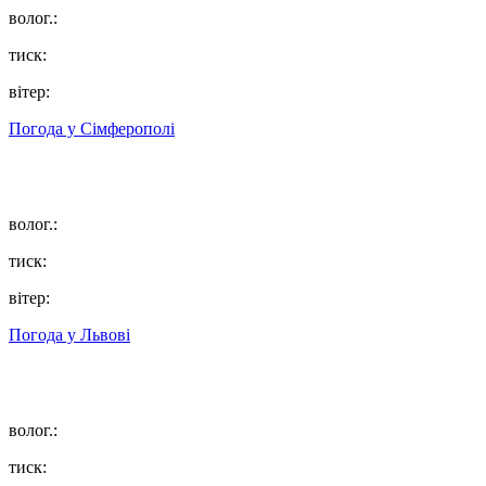
волог.:
тиск:
вітер:
Погода у
Сімферополі
волог.:
тиск:
вітер:
Погода у
Львові
волог.:
тиск: