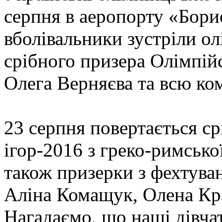
серпня в аеропорту «Бори
вболівальники зустріли ол
срібного призера Олімпій
Олега Верняєва та всю ком
23 серпня повертається с
ігор-2016 з греко-римськ
також призерки з фехтува
Аліна Комащук, Олена Кра
Нагадаємо, що наші дівча