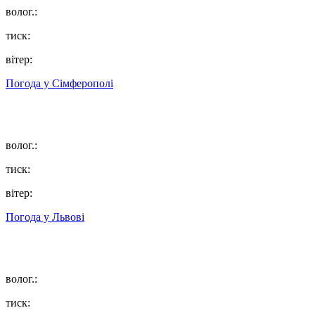
волог.:
тиск:
вітер:
Погода у
Сімферополі
волог.:
тиск:
вітер:
Погода у
Львові
волог.:
тиск: