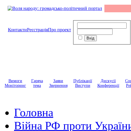
Контакти
Реєстрація
Про проект
Вимоги
Гаряча
Заяви
Публікації
Дискусії
Соц
Моніторинг
тема
Звернення
Виступи
Конференції
Ре
Головна
Війна РФ проти Україн