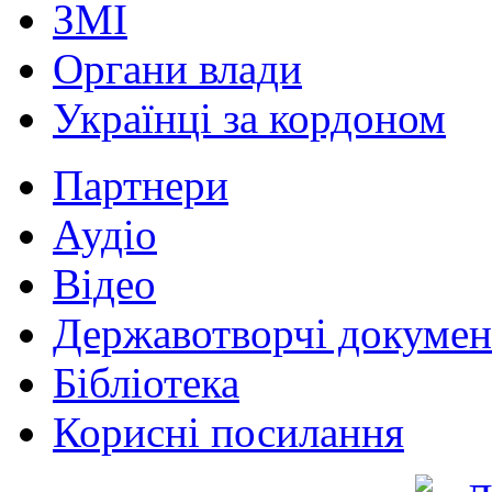
ЗМІ
Органи влади
Українці за кордоном
Партнери
Аудіо
Відео
Державотворчі докумен
Бібліотека
Корисні посилання