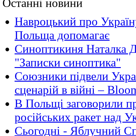
Останні новини
Навроцький про Україну
Польща допомагає
Синоптикиня Наталка Д
"Записки синоптика"
Союзники підвели Укра
сценарій в війні – Bloo
В Польщі заговорили п
російських ракет над У
Сьогодні - Яблучний Спа