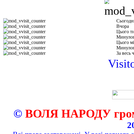
Сьогодн
Вчора
Цього т
Минулог
Цього м
Минулог
За весь 
Visit
©
ВОЛЯ НАРОДУ грома
2