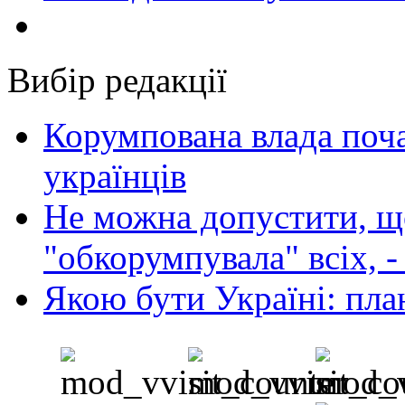
Вибір редакції
Корумпована влада поча
українців
Не можна допустити, що
"обкорумпувала" всіх, 
Якою бути Україні: пла