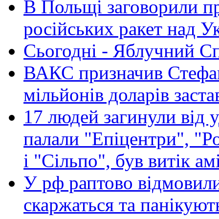
В Польщі заговорили п
російських ракет над У
Сьогодні - Яблучний Спа
ВАКС призначив Стефан
мільйонів доларів заста
17 людей загинули від у
палали "Епіцентри", "Р
і "Сільпо", був витік ам
У рф раптово відмовили
скаржаться та панікуют