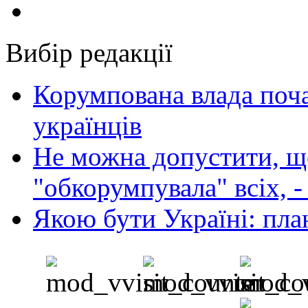
Вибір редакції
Корумпована влада поча
українців
Не можна допустити, що
"обкорумпувала" всіх, 
Якою бути Україні: пла