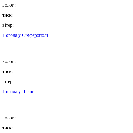
волог.:
тиск:
вітер:
Погода у
Сімферополі
волог.:
тиск:
вітер:
Погода у
Львові
волог.:
тиск: