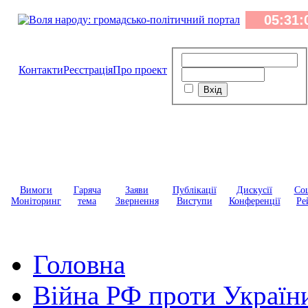
Контакти
Реєстрація
Про проект
Вимоги
Гаряча
Заяви
Публікації
Дискусії
Соц
Моніторинг
тема
Звернення
Виступи
Конференції
Ре
Головна
Війна РФ проти Україн