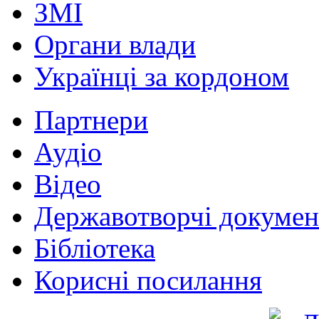
ЗМІ
Органи влади
Українці за кордоном
Партнери
Аудіо
Відео
Державотворчі докумен
Бібліотека
Корисні посилання