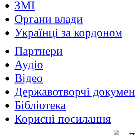
ЗМІ
Органи влади
Українці за кордоном
Партнери
Аудіо
Відео
Державотворчі докумен
Бібліотека
Корисні посилання