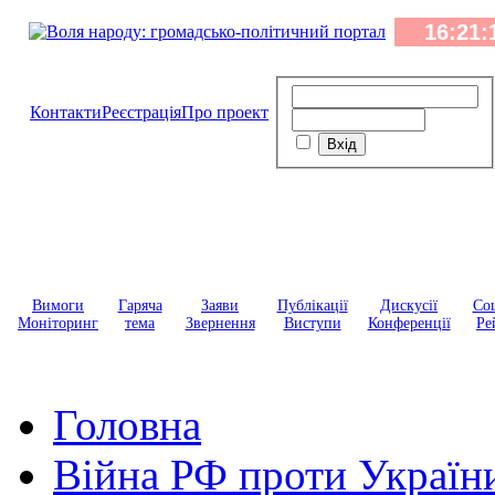
Контакти
Реєстрація
Про проект
Вимоги
Гаряча
Заяви
Публікації
Дискусії
Соц
Моніторинг
тема
Звернення
Виступи
Конференції
Ре
Головна
Війна РФ проти Україн