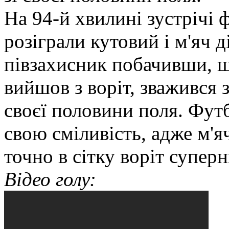
На 94-й хвилині зустрічі 
розіграли кутовий і м'яч 
півзахисник побачивши, щ
вийшов з воріт, зважився 
своєї половини поля. Фут
свою сміливість, адже м'яч
точно в сітку воріт суперн
Відео голу: