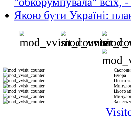
"обкорумпувала" всіх, 
Якою бути Україні: пла
Сьогодн
Вчора
Цього т
Минулог
Цього м
Минулог
За весь 
Visit