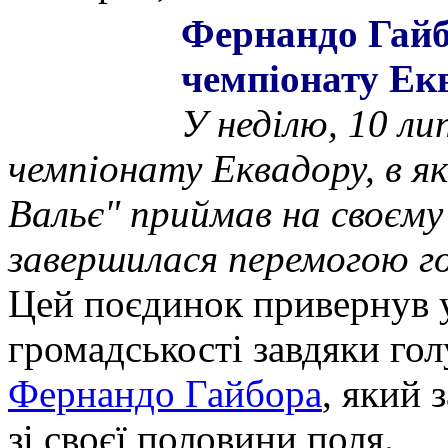
Фернандо Гайб
чемпіонату Ек
У неділю, 10 ли
чемпіонату Еквадору, в я
Вальє" приймав на своєму
завершилася перемогою го
Цей поєдинок привернув у
громадськості завдяки гол
Фернандо Гайбора
, який
зі своєї половини поля.