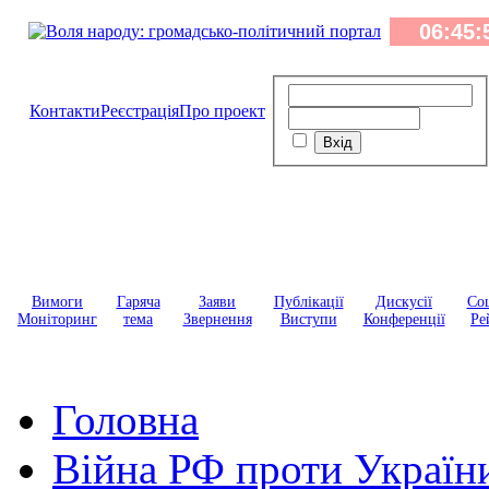
Контакти
Реєстрація
Про проект
Вимоги
Гаряча
Заяви
Публікації
Дискусії
Соц
Моніторинг
тема
Звернення
Виступи
Конференції
Ре
Головна
Війна РФ проти Україн