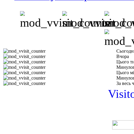
Сьогодн
Вчора
Цього т
Минулог
Цього м
Минулог
За весь 
Visit