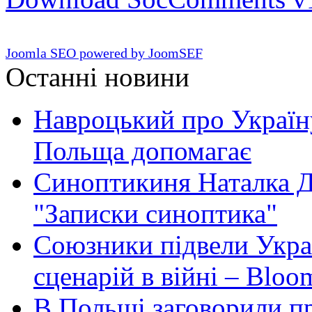
Joomla SEO powered by JoomSEF
Останні новини
Навроцький про Україну
Польща допомагає
Синоптикиня Наталка Д
"Записки синоптика"
Союзники підвели Укра
сценарій в війні – Bloo
В Польщі заговорили п