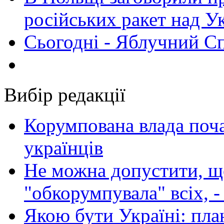
російських ракет над У
Сьогодні - Яблучний Спа
Вибір редакції
Корумпована влада поча
українців
Не можна допустити, що
"обкорумпувала" всіх, 
Якою бути Україні: пла