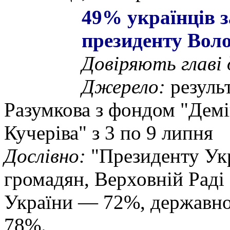
49% українців з
президенту Вол
Довіряють главі
Джерело:
резуль
Разумкова з фондом "Демін
Кучеріва" з 3 по 9 липня
Дослівно:
"Президенту Ук
громадян, Верховній Рад
України — 72%, державно
78%.