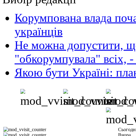
Корумпована влада поча
українців
Не можна допустити, що
"обкорумпувала" всіх, 
Якою бути Україні: пла
Сьогодн
Вчора