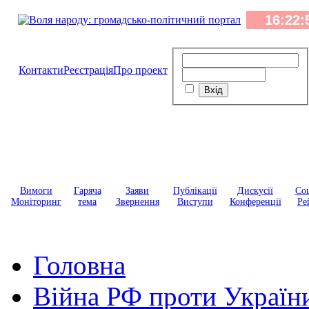
Контакти
Реєстрація
Про проект
Вимоги
Гаряча
Заяви
Публікації
Дискусії
Соц
Моніторинг
тема
Звернення
Виступи
Конференції
Ре
Головна
Війна РФ проти Україн