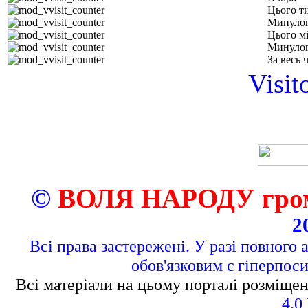
Цього т
Минулог
Цього м
Минулог
За весь 
Visit
©
ВОЛЯ НАРОДУ грома
2
Всі права застережені. У разі повного 
обов'язковим є гіперпос
Всі матеріали на цьому порталі розміщен
4.0 