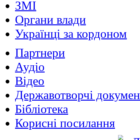
ЗМІ
Органи влади
Українці за кордоном
Партнери
Аудіо
Відео
Державотворчі докумен
Бібліотека
Корисні посилання