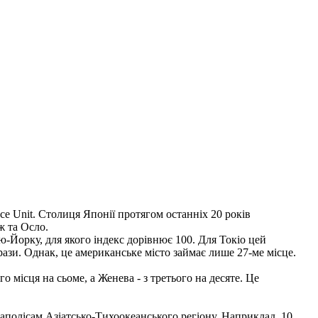
nce Unit. Столиця Японії протягом останніх 20 років
ж та Осло.
ю-Йорку, для якого індекс дорівнює 100. Для Токіо цей
ази. Однак, це американське місто займає лише 27-ме місце.
місця на сьоме, а Женева - з третього на десяте. Це
гаполісам Азіатсько-Тихоокеанського регіону. Наприклад, 10