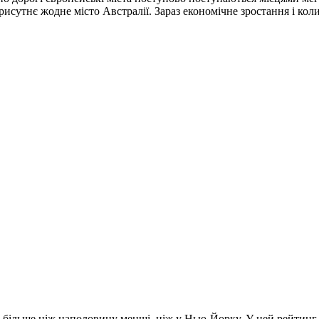
исутнє жодне місто Австралії. Зараз економічне зростання і коли
 більше ніж наполовину менші, ніж у Нью-Йорку. У цей рейтинг 