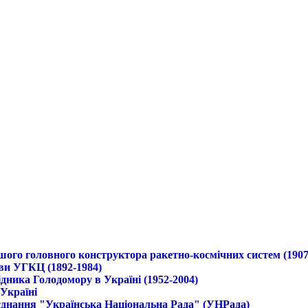
ршого головного конструктора ракетно-космічних систем (1907
ави УГКЦ (1892-1984)
дника Голодомору в Україні (1952-2004)
 Україні
б'єднання "Українська Національна Рада" (УНРада)