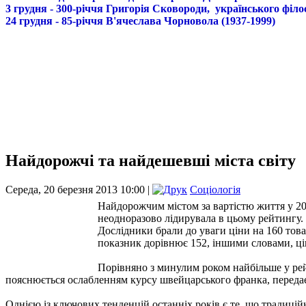
3 грудня - 300-річчя Григорія Сковороди, українського філо
24 грудня - 85-річчя В'ячеслава Чорновола (1937-1999)
Найдорожчі та найдешевші міста світу
Середа, 20 березня 2013 10:00 |
Соціологія
Найдорожчим містом за вартістю життя у 2013
неодноразово лідирувала в цьому рейтингу.
Дослідники брали до уваги ціни на 160 това
показник дорівнює 152, іншими словами, цін
Порівняно з минулим роком найбільше у рейт
пояснюється ослабленням курсу швейцарського франка, переда
Однією із ключових тенденцій останніх років є те, що традиці