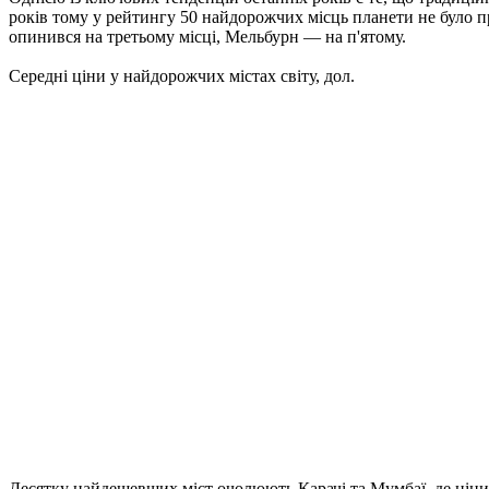
років тому у рейтингу 50 найдорожчих місць планети не було пр
опинився на третьому місці, Мельбурн — на п'ятому.
Середні ціни у найдорожчих містах світу, дол.
Десятку найдешевших міст очолюють Карачі та Мумбаї, де ціни