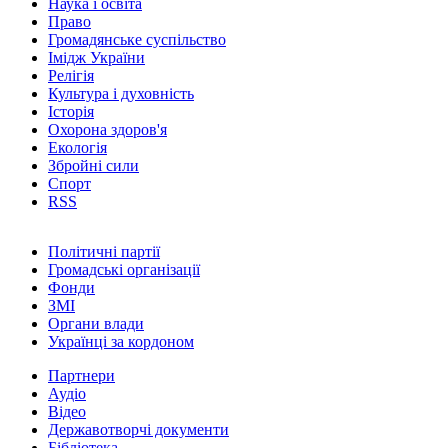
Наука і освіта
Право
Громадянське суспільство
Імідж України
Релігія
Культура і духовність
Історія
Охорона здоров'я
Екологія
Збройні сили
Спорт
RSS
Політичні партії
Громадські організації
Фонди
ЗМІ
Органи влади
Українці за кордоном
Партнери
Аудіо
Відео
Державотворчі документи
Бібліотека