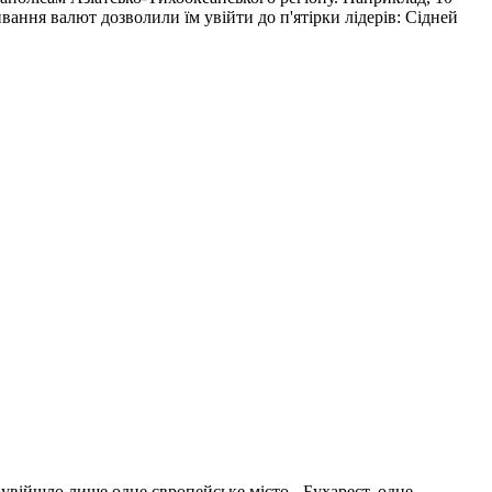
вання валют дозволили їм увійти до п'ятірки лідерів: Сідней
увійшло лише одне європейське місто - Бухарест, одне