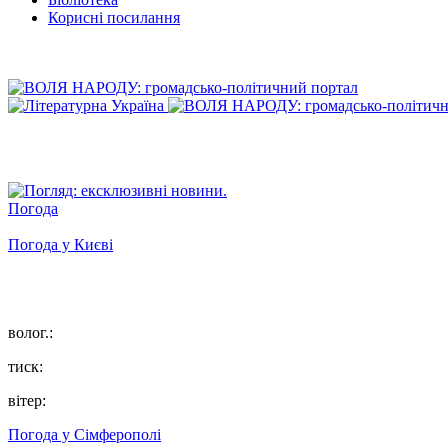
Корисні посилання
Погода
Погода у
Києві
волог.:
тиск:
вітер:
Погода у
Сімферополі