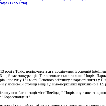
софа (1722-1794)
 році є Токіо, повідомляється в дослідженні Economist Intellige
 За цей час конкуренцію Токіо змогли скласти лише Цюріх, Пари
рів і послуг у 131 місті. Основою рейтингу є вартість життя у Нь
и у японській столиці вищі від нью-йоркських приблизно в 1,5 р
ингу ослабли позиції міст Швейцарії: Цюріх опустився з першого 
є "Корреспондент".
йно дорогі європейські міста поступово поступаються місцями ме