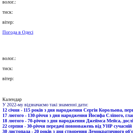
волог.:
тиск:
вітер:
Погода в
Одесі
волог.:
тиск:
вітер:
Календар
У 2022-му відзначаємо такі знаменні дати:
12 січня - 115 років з дня народження Сергія Корольова, пе
17 лютого - 130-річчя з дня народження Йосифа Сліпого, гл
18 лютого - 70-річчя з дня народження Джеймса Мейса, дослі
22 серпня - 30-річчя передачі повноважень від УНР сучасній
30 листопада - 20 років з дня створення Демократичного о