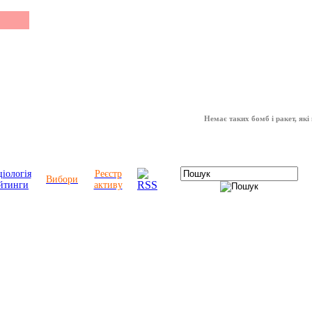
Немає таких бомб і ракет, які можут
іологія
Реєстр
Вибори
йтинги
активу