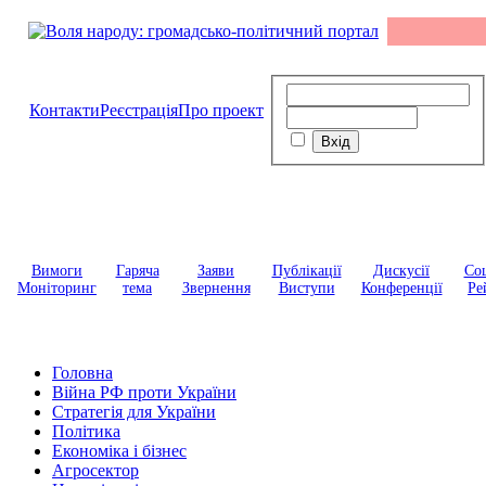
Контакти
Реєстрація
Про проект
Вимоги
Гаряча
Заяви
Публікації
Дискусії
Соц
Моніторинг
тема
Звернення
Виступи
Конференції
Ре
Головна
Війна РФ проти України
Стратегія для України
Політика
Економіка і бізнес
Агросектор