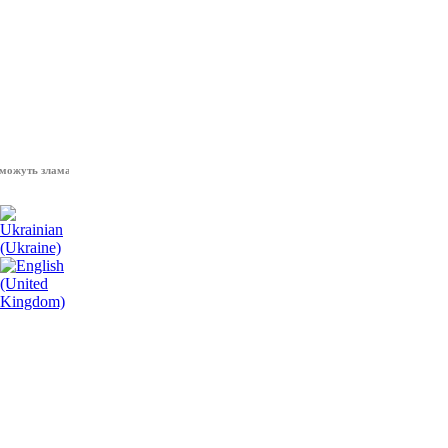
ь зламати волю народу, - Президент України Володимир Зеленський