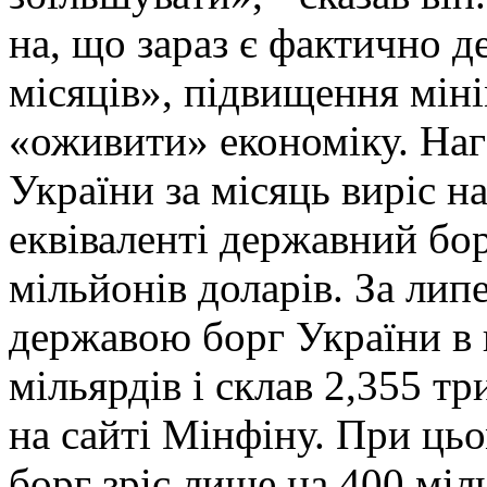
на, що зараз є фактично д
місяців», підвищення мін
«оживити» економіку. На
України за місяць виріс н
еквіваленті державний бор
мільйонів доларів. За лип
державою борг України в г
мільярдів і склав 2,355 тр
на сайті Мінфіну. При цьо
борг зріс лише на 400 міл