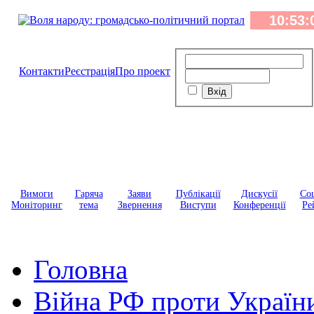
Контакти
Реєстрація
Про проект
Вимоги
Гаряча
Заяви
Публікації
Дискусії
Соц
Моніторинг
тема
Звернення
Виступи
Конференції
Ре
Головна
Війна РФ проти Україн