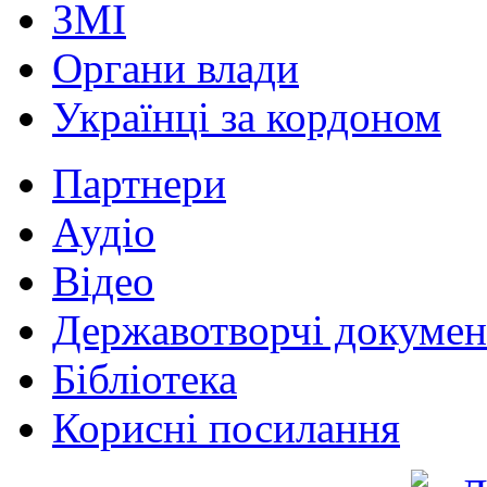
ЗМІ
Органи влади
Українці за кордоном
Партнери
Аудіо
Відео
Державотворчі докумен
Бібліотека
Корисні посилання