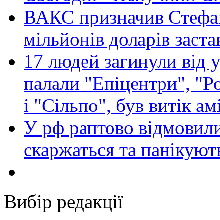
ВАКС призначив Стефан
мільйонів доларів заста
17 людей загинули від у
палали "Епіцентри", "Р
і "Сільпо", був витік ам
У рф раптово відмовили
скаржаться та панікуют
Вибір редакції