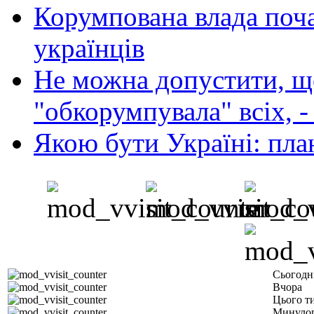
Корумпована влада поча
українців
Не можна допустити, що
"обкорумпувала" всіх, 
Якою бути Україні: пла
Сьогодн
Вчора
Цього т
Минулог