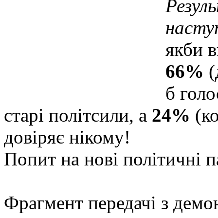
Резул
насту
якби в
66%
(
б голо
старі політсили, а
24%
(ко
довіряє нікому!
Попит на нові політичні п
Фрагмент передачі з демо