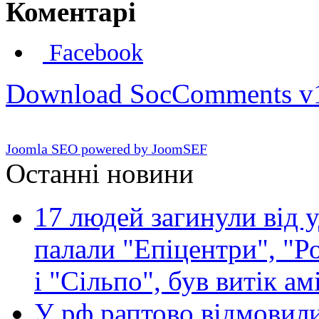
Коментарі
Facebook
Download SocComments v
Joomla SEO powered by JoomSEF
Останні новини
17 людей загинули від у
палали "Епіцентри", "Р
і "Сільпо", був витік ам
У рф раптово відмовили