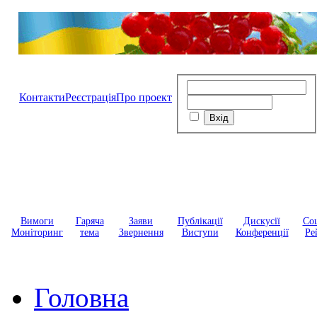
Контакти
Реєстрація
Про проект
Вимоги
Гаряча
Заяви
Публікації
Дискусії
Соц
Моніторинг
тема
Звернення
Виступи
Конференції
Ре
Головна