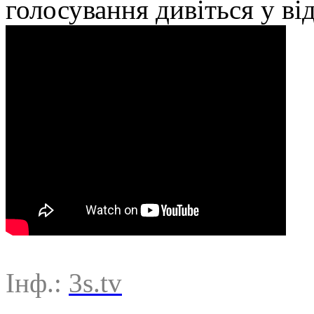
голосування дивіться у ві
Інф.:
3s.tv