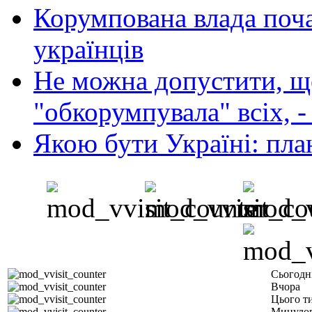
Корумпована влада поча
українців
Не можна допустити, що
"обкорумпувала" всіх, 
Якою бути Україні: пла
Сьогодн
Вчора
Цього т
Минулог