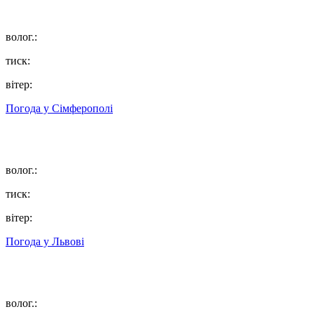
волог.:
тиск:
вітер:
Погода у
Сімферополі
волог.:
тиск:
вітер:
Погода у
Львові
волог.: