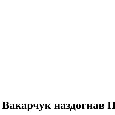
Вакарчук наздогнав П