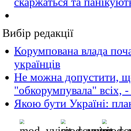
скаржаться та панікуют
Вибір редакції
Корумпована влада поча
українців
Не можна допустити, що
"обкорумпувала" всіх, 
Якою бути Україні: пла