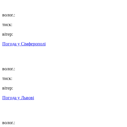
волог.:
тиск:
вітер:
Погода у
Сімферополі
волог.:
тиск:
вітер:
Погода у
Львові
волог.: