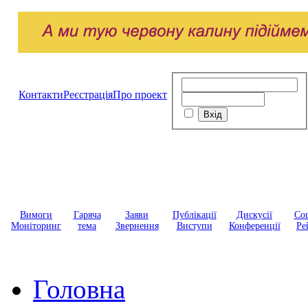
Контакти
Реєстрація
Про проект
Вимоги
Гаряча
Заяви
Публікації
Дискусії
Соц
Моніторинг
тема
Звернення
Виступи
Конференції
Ре
Головна