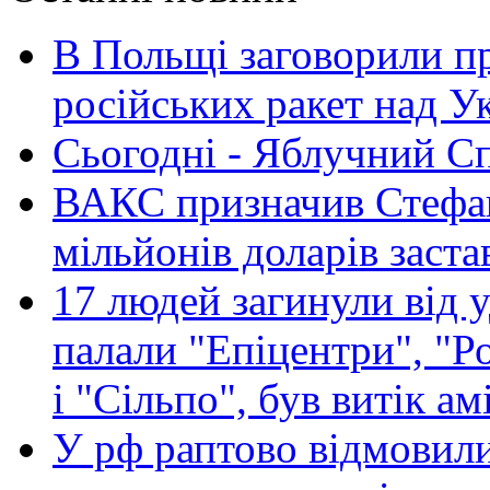
В Польщі заговорили п
російських ракет над У
Сьогодні - Яблучний Спа
ВАКС призначив Стефан
мільйонів доларів заста
17 людей загинули від у
палали "Епіцентри", "Р
і "Сільпо", був витік ам
У рф раптово відмовили