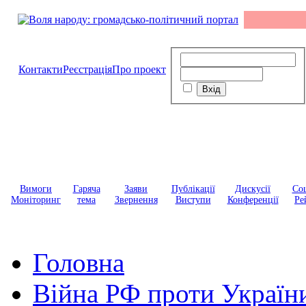
Контакти
Реєстрація
Про проект
Вимоги
Гаряча
Заяви
Публікації
Дискусії
Соц
Моніторинг
тема
Звернення
Виступи
Конференції
Ре
Головна
Війна РФ проти Україн