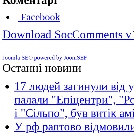
Facebook
Download SocComments v
Joomla SEO powered by JoomSEF
Останні новини
17 людей загинули від у
палали "Епіцентри", "Р
і "Сільпо", був витік ам
У рф раптово відмовили