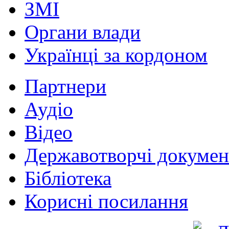
ЗМІ
Органи влади
Українці за кордоном
Партнери
Аудіо
Відео
Державотворчі докумен
Бібліотека
Корисні посилання