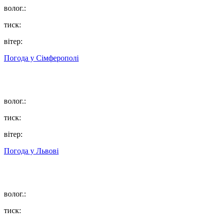
волог.:
тиск:
вітер:
Погода у
Сімферополі
волог.:
тиск:
вітер:
Погода у
Львові
волог.:
тиск: