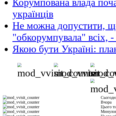
Корумпована влада поча
українців
Не можна допустити, що
"обкорумпувала" всіх, 
Якою бути Україні: пла
Сьогодн
Вчора
Цього т
Минулог