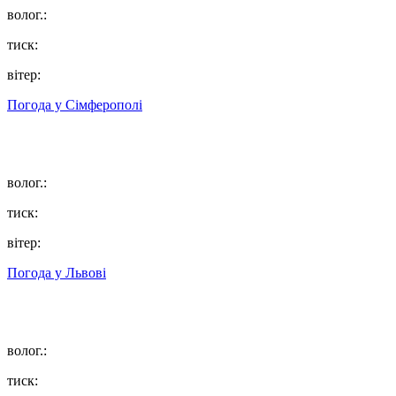
волог.:
тиск:
вітер:
Погода у
Сімферополі
волог.:
тиск:
вітер:
Погода у
Львові
волог.:
тиск: