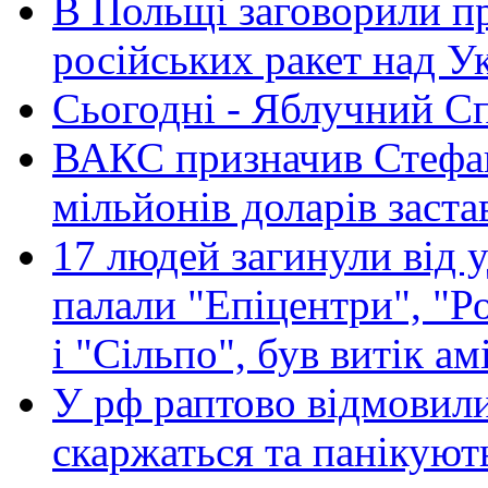
В Польщі заговорили п
російських ракет над У
Сьогодні - Яблучний Спа
ВАКС призначив Стефан
мільйонів доларів заста
17 людей загинули від у
палали "Епіцентри", "Р
і "Сільпо", був витік ам
У рф раптово відмовили
скаржаться та панікуют