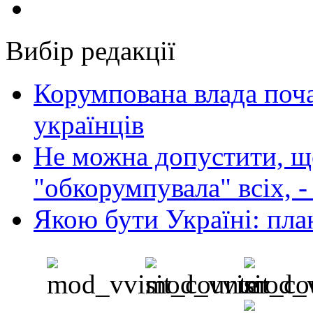
Вибір редакції
Корумпована влада поча
українців
Не можна допустити, що
"обкорумпувала" всіх, 
Якою бути Україні: пла