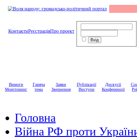
Контакти
Реєстрація
Про проект
Вимоги
Гаряча
Заяви
Публікації
Дискусії
Соц
Моніторинг
тема
Звернення
Виступи
Конференції
Ре
Головна
Війна РФ проти Україн