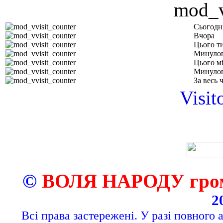
Сьогодн
Вчора
Цього т
Минулог
Цього м
Минулог
За весь 
Visit
©
ВОЛЯ НАРОДУ грома
2
Всі права застережені. У разі повного 