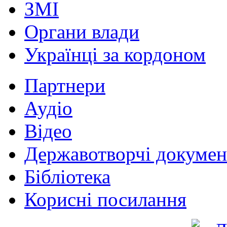
ЗМІ
Органи влади
Українці за кордоном
Партнери
Аудіо
Відео
Державотворчі докумен
Бібліотека
Корисні посилання