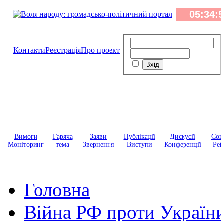
Контакти
Реєстрація
Про проект
Вимоги
Гаряча
Заяви
Публікації
Дискусії
Соц
Моніторинг
тема
Звернення
Виступи
Конференції
Ре
Головна
Війна РФ проти Україн