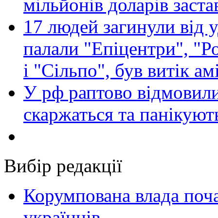
мільйонів доларів заста
17 людей загинули від у
палали "Епіцентри", "Р
і "Сільпо", був витік ам
У рф раптово відмовили
скаржаться та панікуют
Вибір редакції
Корумпована влада поча
українців