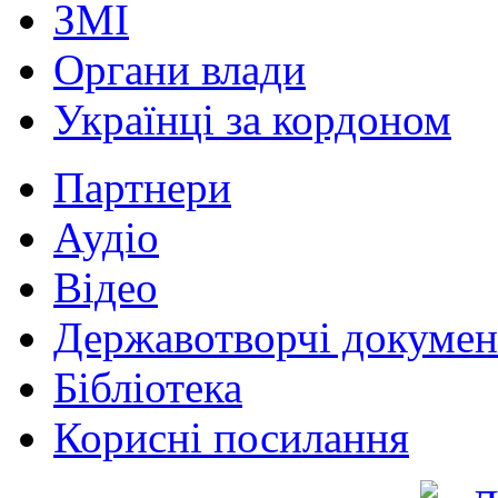
ЗМІ
Органи влади
Українці за кордоном
Партнери
Аудіо
Відео
Державотворчі докумен
Бібліотека
Корисні посилання