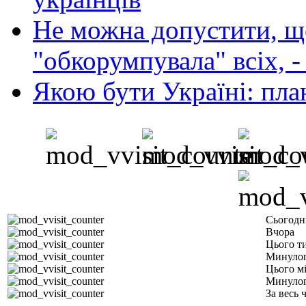
Не можна допустити, що
"обкорумпувала" всіх, 
Якою бути Україні: пла
Сьогодн
Вчора
Цього т
Минулог
Цього м
Минулог
За весь 