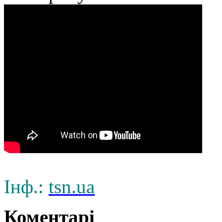
Інф.:
tsn.ua
Коментарі