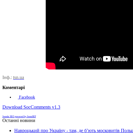
Інф.:
tsn.ua
Коментарі
Facebook
Download SocComments v1.3
Joomla SEO powered by JoomSEF
Останні новини
Навроцький про Україну - там, де б’ють московитів Поль