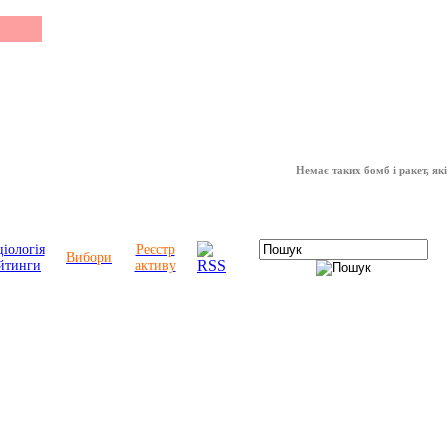
Немає таких бомб і ракет, які можу
іологія
Реєстр
Вибори
йтинги
активу