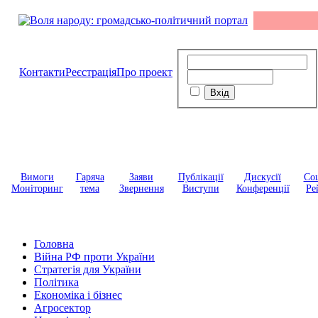
Контакти
Реєстрація
Про проект
Вимоги
Гаряча
Заяви
Публікації
Дискусії
Соц
Моніторинг
тема
Звернення
Виступи
Конференції
Ре
Головна
Війна РФ проти України
Стратегія для України
Політика
Економіка і бізнес
Агросектор