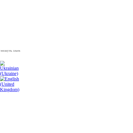
ть зламати волю народу, - Президент України Володимир Зеленський