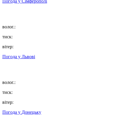
Погода у
Сімферополі
волог.:
тиск:
вітер:
Погода у
Львові
волог.:
тиск:
вітер:
Погода у
Донецьку