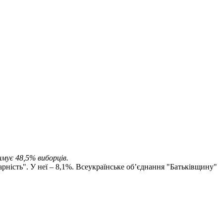
имує 48,5% виборців.
рність". У неї – 8,1%. Всеукраїнське об’єднання "Батьківщину"