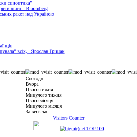
ски синоптика"
ій в війні – Bloomberg
ських ракет над Україною
аїнців
увала" всіх, - Ярослав Грицак
Сьогодні
Вчора
Цього тижня
Минулого тижня
Цього місяця
Минулого місяця
За весь час
Visitors Counter