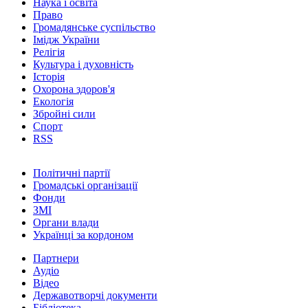
Наука і освіта
Право
Громадянське суспільство
Імідж України
Релігія
Культура і духовність
Історія
Охорона здоров'я
Екологія
Збройні сили
Спорт
RSS
Політичні партії
Громадські організації
Фонди
ЗМІ
Органи влади
Українці за кордоном
Партнери
Аудіо
Відео
Державотворчі документи
Бібліотека