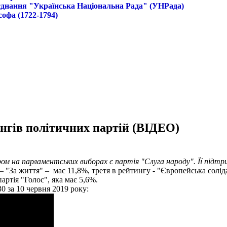
б'єднання "Українська Національна Рада" (УНРада)
софа (1722-1794)
нгів політичних партій (ВІДЕО)
ом на парламентських виборах є партія "Слуга народу". Її підтр
 "За життя" – має 11,8%, третя в рейтингу - "Європейська соліда
артія "Голос", яка має 5,6%.
 за 10 червня 2019 року: