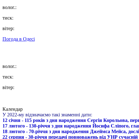
волог.:
тиск:
вітер:
Погода в
Одесі
волог.:
тиск:
вітер:
Календар
У 2022-му відзначаємо такі знаменні дати:
12 січня - 115 років з дня народження Сергія Корольова, пе
17 лютого - 130-річчя з дня народження Йосифа Сліпого, гл
18 лютого - 70-річчя з дня народження Джеймса Мейса, дослі
22 серпня - 30-річчя передачі повноважень від УНР сучасній