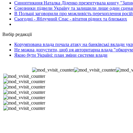
Синоптикиня Наталка Діденко презентувала книгу "Запи
Союзники підвели Україну та залишили лише один сценар
В Польщі заговорили про можливість перехоплення росій
Сьогодні - Яблучний Спас - вітатня рідних та близьких
Вибір редакції
Корумпована влада почала атаку на банківські вклади укр
Не можна допустити, щоб ця авторитарна влада "обкорумп
Якою бути Україні: план зміни системи влади