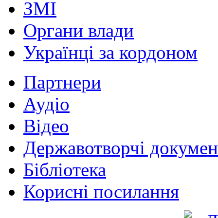
ЗМІ
Органи влади
Українці за кордоном
Партнери
Аудіо
Відео
Державотворчі докумен
Бібліотека
Корисні посилання