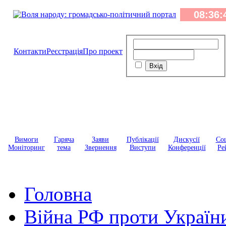
Контакти
Реєстрація
Про проект
Вимоги
Гаряча
Заяви
Публікації
Дискусії
Соц
Моніторинг
тема
Звернення
Виступи
Конференції
Ре
Головна
Війна РФ проти Україн