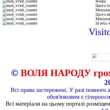
Вчора
Цього т
Минулог
Цього м
Минулог
За весь 
Visit
©
ВОЛЯ НАРОДУ грома
2
Всі права застережені. У разі повного 
обов'язковим є гіперпос
Всі матеріали на цьому порталі розміщен