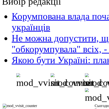
Вибір редакції
Корумпована влада поча
українців
Не можна допустити, що
"обкорумпувала" всіх, 
Якою бути Україні: пла
Сьогодн