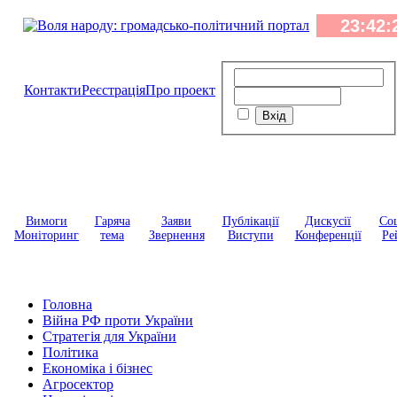
Контакти
Реєстрація
Про проект
Вимоги
Гаряча
Заяви
Публікації
Дискусії
Соц
Моніторинг
тема
Звернення
Виступи
Конференції
Ре
Головна
Війна РФ проти України
Стратегія для України
Політика
Економіка і бізнес
Агросектор