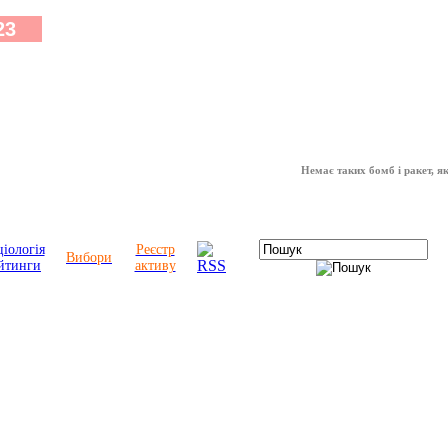
Немає таких бомб і ракет, які мо
іологія
Реєстр
Вибори
йтинги
активу