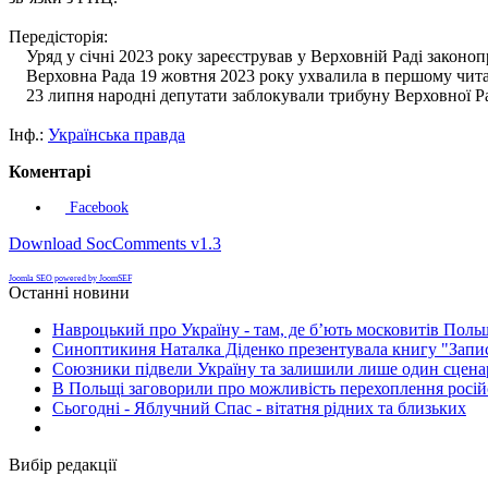
Передісторія:
Уряд у січні 2023 року зареєстрував у Верховній Раді законоп
Верховна Рада 19 жовтня 2023 року ухвалила в першому чита
23 липня народні депутати заблокували трибуну Верховної Рад
Інф.:
Українська правда
Коментарі
Facebook
Download SocComments v1.3
Joomla SEO powered by JoomSEF
Останні новини
Навроцький про Україну - там, де б’ють московитів Поль
Синоптикиня Наталка Діденко презентувала книгу "Запи
Союзники підвели Україну та залишили лише один сценар
В Польщі заговорили про можливість перехоплення росій
Сьогодні - Яблучний Спас - вітатня рідних та близьких
Вибір редакції