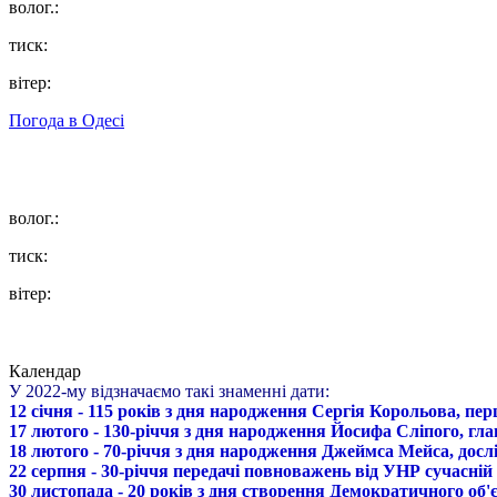
волог.:
тиск:
вітер:
Погода в
Одесі
волог.:
тиск:
вітер:
Календар
У 2022-му відзначаємо такі знаменні дати:
12 січня - 115 років з дня народження Сергія Корольова, пе
17 лютого - 130-річчя з дня народження Йосифа Сліпого, гл
18 лютого - 70-річчя з дня народження Джеймса Мейса, дослі
22 серпня - 30-річчя передачі повноважень від УНР сучасній
30 листопада - 20 років з дня створення Демократичного о