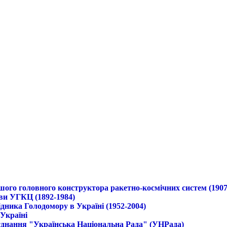
ршого головного конструктора ракетно-космічних систем (1907
ави УГКЦ (1892-1984)
дника Голодомору в Україні (1952-2004)
 Україні
б'єднання "Українська Національна Рада" (УНРада)