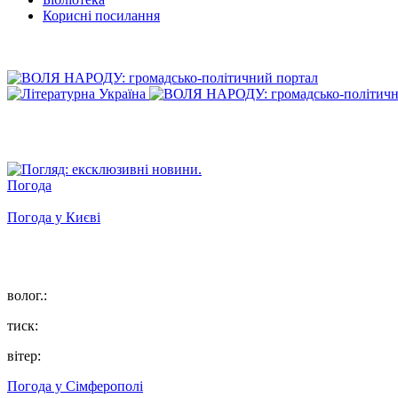
Корисні посилання
Погода
Погода у
Києві
волог.:
тиск:
вітер:
Погода у
Сімферополі