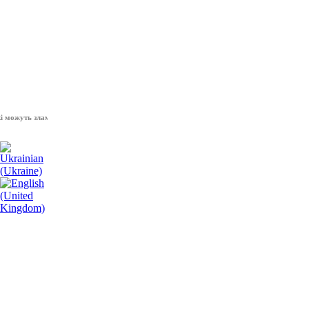
жуть зламати волю народу, - Президент України Володимир Зеленський