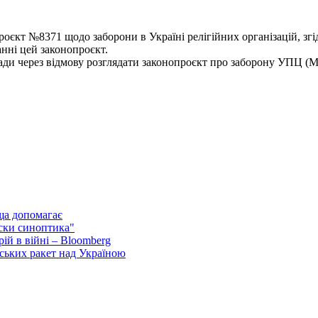
роєкт №8371 щодо заборони в Україні релігійних організацій, з
нні цей законопроєкт.
и через відмову розглядати законопроєкт про заборону УПЦ (МП
ща допомагає
ски синоптика"
ій в війні – Bloomberg
ських ракет над Україною