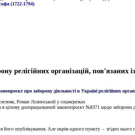
софа (1722-1794)
ону релігійних організацій, пов'язаних і
онопроєкт про заборону діяльності в Україні релігійних орга
елезняк, Роман Лозинський у соцмережах
 в цілому доопрацьований законопроєкт №8371 щодо заборони діял
 дня його опублікування. Але окрім одного пункту - згідно нього