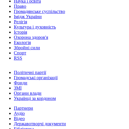
Наука і освіта
Право
Громадянське суспільство
Імідж України
Релігія
Культура і духовність
Історія
Охорона здоров'я
Екологія
Збройні сили
Спорт
RSS
Політичні партії
Громадські організації
Фонди
ЗМІ
Органи влади
Українці за кордоном
Партнери
Аудіо
Відео
Державотворчі документи
Бібліотека