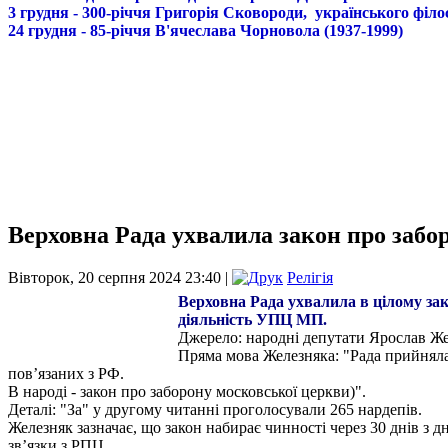
3 грудня - 300-річчя Григорія Сковороди, українського філо
24 грудня - 85-річчя В'ячеслава Чорновола (1937-1999)
Верховна Рада ухвалила закон про забор
Вівторок, 20 серпня 2024 23:40 |
Релігія
Верховна Рада ухвалила в цілому зак
діяльність УПЦ МП.
Джерело: народні депутати Ярослав Ж
Пряма мова Железняка: "Рада прийняла
пов’язаних з РФ.
В народі - закон про заборону московської церкви)".
Деталі: "За" у другому читанні проголосували 265 нардепів.
Железняк зазначає, що закон набирає чинності через 30 днів з
зв’язки з РПЦ.