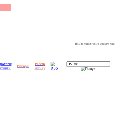
Немає таких бомб і ракет, які можуть
іологія
Реєстр
Вибори
йтинги
активу