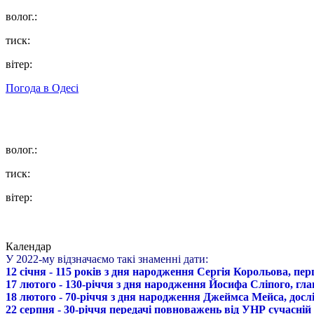
волог.:
тиск:
вітер:
Погода в
Одесі
волог.:
тиск:
вітер:
Календар
У 2022-му відзначаємо такі знаменні дати:
12 січня - 115 років з дня народження Сергія Корольова, пе
17 лютого - 130-річчя з дня народження Йосифа Сліпого, гл
18 лютого - 70-річчя з дня народження Джеймса Мейса, дослі
22 серпня - 30-річчя передачі повноважень від УНР сучасній