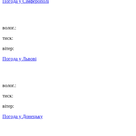
Погода у
Сімферополі
волог.:
тиск:
вітер:
Погода у
Львові
волог.:
тиск:
вітер:
Погода у
Донецьку