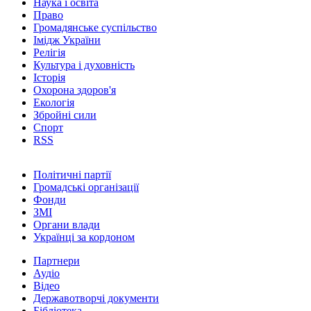
Наука і освіта
Право
Громадянське суспільство
Імідж України
Релігія
Культура і духовність
Історія
Охорона здоров'я
Екологія
Збройні сили
Спорт
RSS
Політичні партії
Громадські організації
Фонди
ЗМІ
Органи влади
Українці за кордоном
Партнери
Аудіо
Відео
Державотворчі документи
Бібліотека