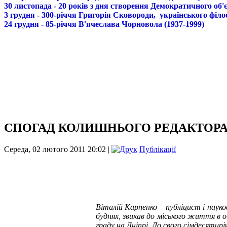
30 листопада - 20 років з дня створення Демократичного о
3 грудня - 300-річчя Григорія Сковороди, українського філо
24 грудня - 85-річчя В'ячеслава Чорновола (1937-1999)
СПОГАД КОЛИШНЬОГО РЕДАКТОРА 
Середа, 02 лютого 2011 20:02 |
Публікації
Віталій Карпенко – публіцист і наук
буднях, звикав до міського життя в о
граду на Дніпрі. До свого сімдесятирі