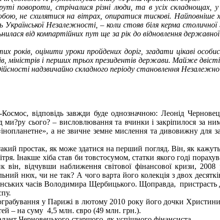
і повороти, стрічалися різні люди, та в усіх складнощах, у 
обою, не схилятися на вітрах, опиратися тискові. Найповніше х
ь Української Незалежності, – коли стояв біля керма столичної 
ьнилася від компартійних пут ще за рік до відновлення державної
 років, оцінити уроки пройдених доріг, згадати цікаві особис
рів, міністрів і перших трьох президентів держави. Майже двіст
ї дійсності надзвичайно складного періоду становлення Незалежно
-Космос, відповідь завжди буде однозначною: Леонід Чернове
д ми?ру сього? – висловлювання та вчинки і закріпилося за ним 
нопланетне», а не звичне земне мислення та дивовижну для зага
кий простак, як може здатися на перший погляд. Він, як кажуть 
ітря. Інакше хіба став би товстосумом, статки якого годі пораху
к він, відчувши наближення світової фінансової кризи, 2008 р
льний нюх, чи не так? А чого варта його колекція з двох десятк
адянських часів Володимира Щербицького. Щоправда, пристрасть 
спу.
ограбування у Парижі в лютому 2010 року його дочки Христини: 
й – на суму 4,5 млн. євро (49 млн. грн.).
талант Черновецького-старшого як успішного фінансиста.