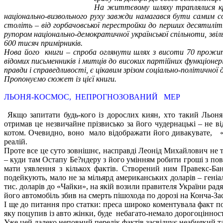
На життєвому шляху траплялися крут
національно-визвольного руху завжди намагався бути самим с
століть – від горбачовської перестройки до перших десятиліт
рупором національно-демократичної української спільноти, звіл
600 тисяч примірників.
Нова його книги – спроба оглянути шлях з висоти 70 прожитих
відомих письменників і митців до високих партійних функціоне
правди і справедливості, є цікавим зрізом соціально-політично
Пропонуємо сюжет із цієї книги.
ЛЬОНЯ-КОСМОС, НЕПРОГНОЗОВАНИЙ МЕР
Якщо запитати будь-кого із дорослих киян, хто такий Льоня
отримав це незвичайне прізвисько за його чудернацькі – не ві
котом. Очевидно, воно мало відображати його дивакувате, «і
реалій.
Проте все це суто зовнішнє, насправді Леонід Михайлович не та
– куди там Остапу Бе?ндеру з його умінням робити гроші з пов
мати уявлення з кількох фактів. Створений ним Правекс-Бан
подейкують, мало не за мільярд американських доларів – геніа
тис. доларів до «Чайки», на якій возили правителя України р
його автомобіль збив на смерть пішохода по дорозі на Конча-За
І ще до питання про статки: преса широко коментувала факт п
яку поцупив із авто жінки, буде небагато-немало дорогоцінносте
Уже цей далеко неповний перелік фактів засвідчує неабиякий 