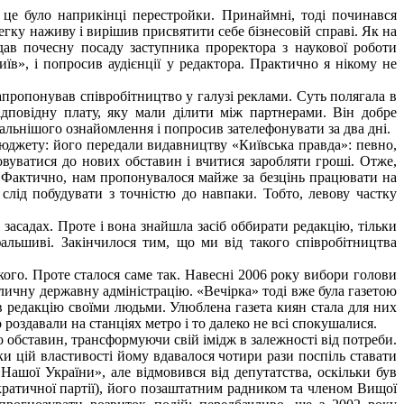
 це було наприкінці перестройки. Принаймні, тоді починався
у наживу і вирішив присвятити себе бізнесовій справі. Як на
дав почесну посаду заступника проректора з наукової роботи
иїв», і попросив аудієнції у редактора. Практично я нікому не
апропонував співробітництво у галузі реклами. Суть полягала в
дповідну плату, яку мали ділити між партнерами. Він добре
альнішого ознайомлення і попросив зателефонувати за два дні.
бюджету: його передали видавництву «Київська правда»: певно,
овуватися до нових обставин і вчитися заробляти гроші. Отже,
і. Фактично, нам пропонувалося майже за безцінь працювати на
 слід побудувати з точністю до навпаки. Тобто, левову частку
засадах. Проте і вона знайшла засіб оббирати редакцію, тільки
альшиві. Закінчилося тим, що ми від такого співробітництва
кого. Проте сталося саме так. Навесні 2006 року вибори голови
ичну державну адміністрацію. «Вечірка» тоді вже була газетою
в редакцію своїми людьми. Улюблена газета киян стала для них
роздавали на станціях метро і то далеко не всі спокушалися.
 обставин, трансформуючи свій імідж в залежності від потреби.
ки цій властивості йому вдавалося чотири рази поспіль ставати
ашої України», але відмовився від депутатства, оскільки був
ратичної партії), його позаштатним радником та членом Вищої