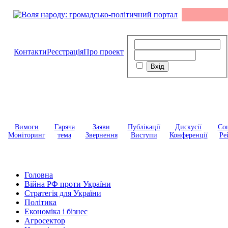
Контакти
Реєстрація
Про проект
Вимоги
Гаряча
Заяви
Публікації
Дискусії
Соц
Моніторинг
тема
Звернення
Виступи
Конференції
Ре
Головна
Війна РФ проти України
Стратегія для України
Політика
Економіка і бізнес
Агросектор