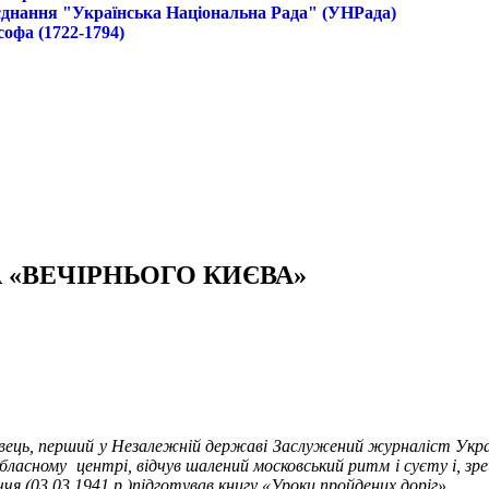
б'єднання "Українська Національна Рада" (УНРада)
софа (1722-1794)
«ВЕЧІРНЬОГО КИЄВА»
овець, перший у Незалежній державі Заслужений журналіст Украї
бласному центрі, відчув шалений московський ритм і суєту і, зре
ччя (03.03.1941 р.)підготував книгу «Уроки пройдених доріг»