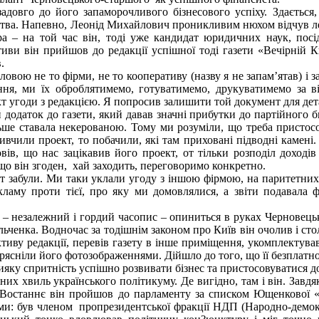
овго до його запаморочливого бізнесового успіху. Здається,
ва. Напевно, Леонід Михайлович проникливим нюхом відчув легк
єра – на той час він, тоді уже кандидат юридичних наук, посі
тиви він прийшов до редакції успішної тоді газети «Вечірній К
.
вою не то фірми, не то кооперативу (назву я не запам’ятав) і з
ня, ми їх оброблятимемо, готуватимемо, друкуватимемо за ві
ект угоди з редакцією. Я попросив залишити той документ для дет
й додаток до газети, який давав значні прибутки до партійного 
ільше ставала некерованою. Тому ми розуміли, що треба пристос
ивчили проект, то побачили, які там приховані підводні камен
ів, що нас зацікавив його проект, от тільки розподіл доходів
кщо він згоден, хай заходить, переговоримо конкретно.
т забули. Ми таки уклали угоду з іншою фірмою, на паритетних 
ламу проти тієї, про яку ми домовлялися, а звіти подавала ф
» – незалежний і гордий часопис – опиниться в руках Черновець
ченка. Водночас за тодішнім законом про Київ він очолив і стол
тиву редакції, перевів газету в інше приміщення, укомплектува
рясніли його фотозображеннями. Дійшло до того, що її безплатно 
ку спритність успішно розвивати бізнес та пристосовуватися до
них хвиль українського політикуму. Де вигідно, там і він. Завдя
ь. Востаннє він пройшов до парламенту за списком Ющенкової «Н
чми: був членом пропрезидентської фракції НДП (Народно-демок