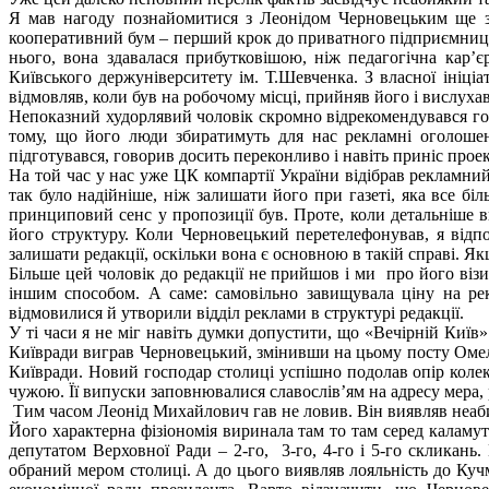
Я мав нагоду познайомитися з Леонідом Черновецьким ще зад
кооперативний бум – перший крок до приватного підприємницт
нього, вона здавалася прибутковішою, ніж педагогічна кар’
Київського держуніверситету ім. Т.Шевченка. З власної ініціа
відмовляв, коли був на робочому місці, прийняв його і вислухав
Непоказний худорлявий чоловік скромно відрекомендувався голо
тому, що його люди збиратимуть для нас рекламні оголошен
підготувався, говорив досить переконливо і навіть приніс про
На той час у нас уже ЦК компартії України відібрав рекламни
так було надійніше, ніж залишати його при газеті, яка все б
принциповий сенс у пропозиції був. Проте, коли детальніше в
його структуру. Коли Черновецький перетелефонував, я відпов
залишати редакції, оскільки вона є основною в такій справі. Я
Більше цей чоловік до редакції не прийшов і ми про його візи
іншим способом. А саме: самовільно завищувала ціну на рек
відмовилися й утворили відділ реклами в структурі редакції.
У ті часи я не міг навіть думки допустити, що «Вечірній Київ
Київради виграв Черновецький, змінивши на цьому посту Омель
Київради. Новий господар столиці успішно подолав опір колек
чужою. Її випуски заповнювалися славослів’ям на адресу мера, 
Тим часом Леонід Михайлович гав не ловив. Він виявляв неабия
Його характерна фізіономія виринала там то там серед каламут
депутатом Верховної Ради – 2-го, 3-го, 4-го і 5-го скликан
обраний мером столиці. А до цього виявляв лояльність до Ку